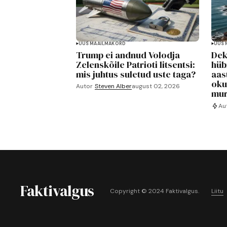
UUS MAAILMAKORD
UUS 
Trump ei andnud Volodja
Dek
Zelenskõile Patrioti litsentsi:
hüb
mis juhtus suletud uste taga?
aas
oku
Autor
Steven Alber
august 02, 2026
mu
Au
Faktivalgus
Copyright © 2024 Faktivalgus.
Liitu