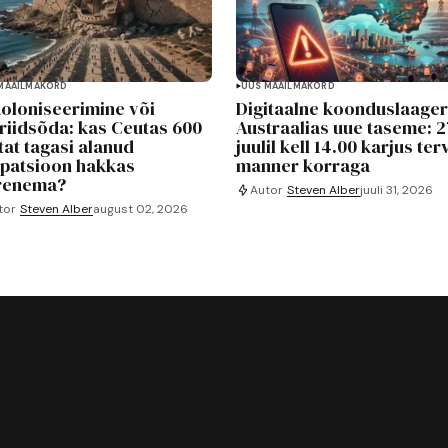
MAAILMAKORD
UUS MAAILMAKORD
oloniseerimine või
Digitaalne koonduslaager
riidsõda: kas Ceutas 600
Austraalias uue taseme: 2
tat tagasi alanud
juulil kell 14.00 karjus ter
patsioon hakkas
manner korraga
renema?
Autor
Steven Alber
juuli 31, 2026
tor
Steven Alber
august 02, 2026