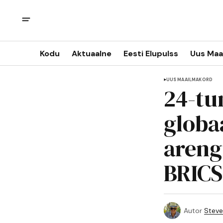
Kodu
Aktuaalne
Eesti Elupulss
Uus Maa
UUS MAAILMAKORD
24-tu
globaa
areng
BRICS
Autor
Steve