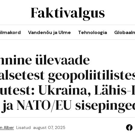
Faktivalgus
ilmakord
Vandenõu ja Ulme
Tehnoloogia
Globaal
nnine ülevaade
lsetest geopoliitiliste
utest: Ukraina, Lähis-
 ja NATO/EU sisepinge
n Alber
Lisatud
august 07, 2025