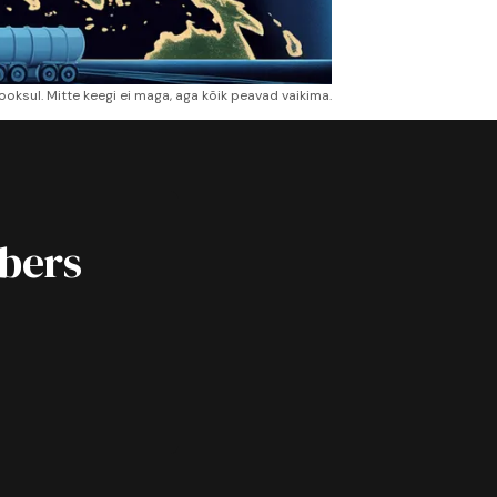
ooksul. Mitte keegi ei maga, aga kõik peavad vaikima.
ibers