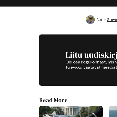
Autor
Steve
Liitu uudiskir
Ole osa kogukonnast, mis v
tulevikku vaatavat meediat
Read More