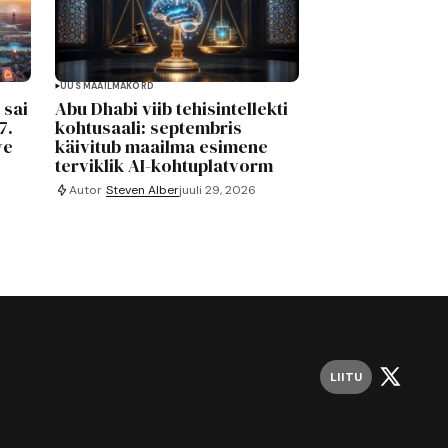
UUS MAAILMAKORD
 sai
Abu Dhabi viib tehisintellekti
7.
kohtusaali: septembris
ve
käivitub maailma esimene
terviklik AI-kohtuplatvorm
Autor
Steven Alber
juuli 29, 2026
LIITU