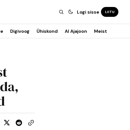
Logi sisse
LIITU
ne
Digivoog
Ühiskond
AI Ajajoon
Meist
st
Ida,
d