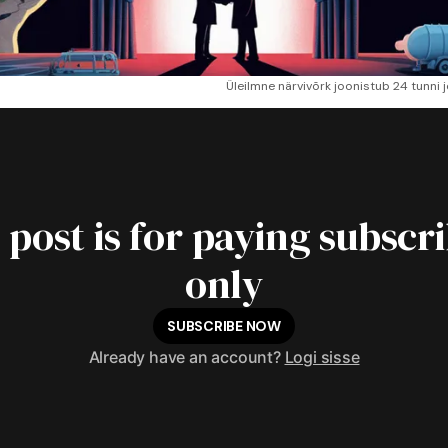
Üleilmne närvivõrk joonistub 24 tunni j
 post is for paying subscr
only
SUBSCRIBE NOW
Already have an account?
Logi sisse