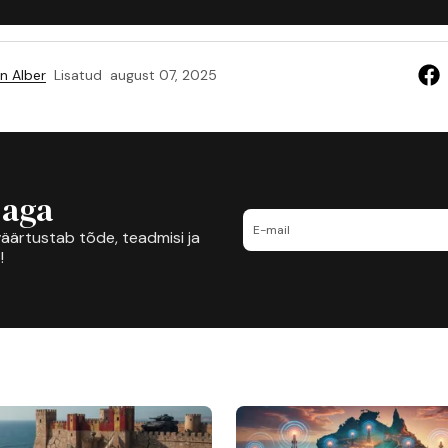
n Alber
Lisatud
august 07, 2025
jaga
äärtustab tõde, teadmisi ja
!