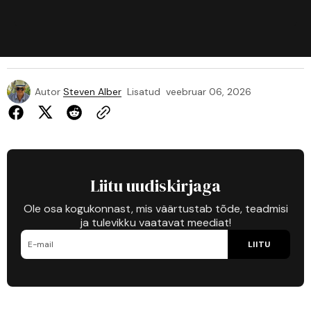
Autor
Steven Alber
Lisatud
veebruar 06, 2026
Liitu uudiskirjaga
Ole osa kogukonnast, mis väärtustab tõde, teadmisi
ja tulevikku vaatavat meediat!
LIITU