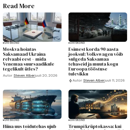
Read More
ÜHISKOND
ÜHISKOND
Moskva hoiatas
Esimest korda 90 aasta
Saksamaad Ukraina
jooksul: Volkswagen võib
relvaabi eest – mida
sulgeda Saksamaa
Venemaa suursaadikule
tehaseid ja muuta kogu
tegelikult ütles?
Euroopa tööstuse
tulevikku
Autor
Steven Alber
juuli 20, 2026
Autor
Steven Alber
juuli 11, 2026
ÜHISKOND
ÜHISKOND
Hiina uus toidutehas ujub
Trumpi krüptokassa: kui