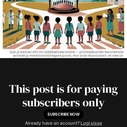
Uus ja kasvav oht on medikaliseerumine — protseduuride teostamine 
arstide ja meditsiinitöötajate poolt, mis loob illusioonist, et see on 
„ohutum" ja „aktsepteeritavam". 
This post is for paying
subscribers only
SUBSCRIBE NOW
Already have an account?
Logi sisse