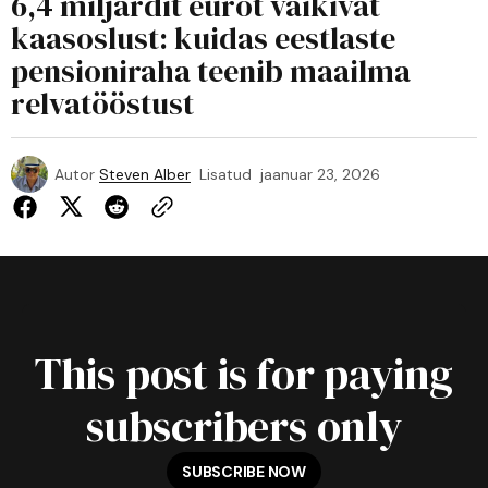
6,4 miljardit eurot vaikivat
kaasoslust: kuidas eestlaste
pensioniraha teenib maailma
relvatööstust
Autor
Steven Alber
Lisatud
jaanuar 23, 2026
This post is for paying
subscribers only
SUBSCRIBE NOW