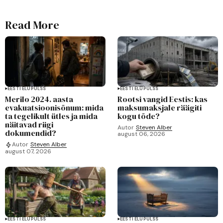
Read More
EESTI ELUPULSS
EESTI ELUPULSS
Merilo 2024. aasta
Rootsi vangid Eestis: kas
evakuatsioonisõnum: mida
maksumaksjale räägiti
ta tegelikult ütles ja mida
kogu tõde?
näitavad riigi
Autor
Steven Alber
dokumendid?
august 06, 2026
Autor
Steven Alber
august 07, 2026
EESTI ELUPULSS
EESTI ELUPULSS