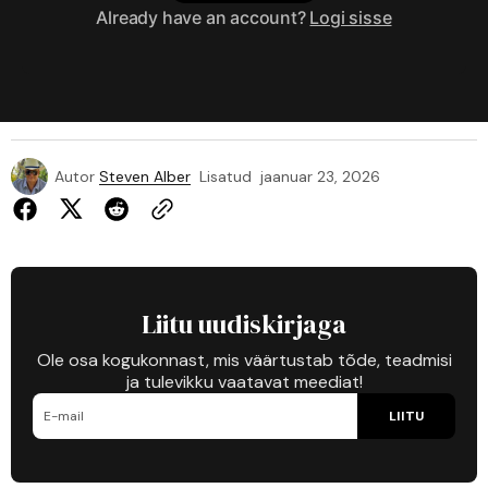
Already have an account?
Logi sisse
Autor
Steven Alber
Lisatud
jaanuar 23, 2026
Liitu uudiskirjaga
Ole osa kogukonnast, mis väärtustab tõde, teadmisi
ja tulevikku vaatavat meediat!
LIITU