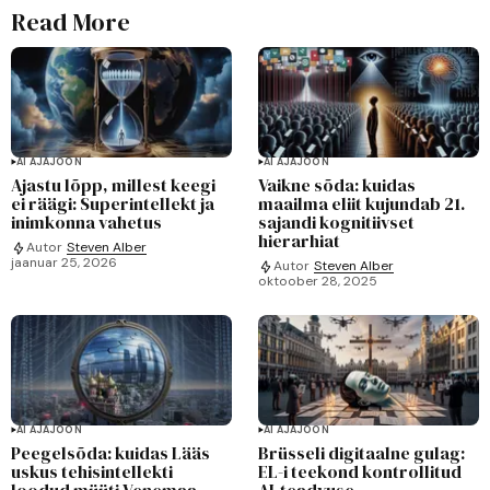
Read More
AI AJAJOON
AI AJAJOON
Ajastu lõpp, millest keegi
Vaikne sõda: kuidas
ei räägi: Superintellekt ja
maailma eliit kujundab 21.
inimkonna vahetus
sajandi kognitiivset
hierarhiat
Autor
Steven Alber
jaanuar 25, 2026
Autor
Steven Alber
oktoober 28, 2025
AI AJAJOON
AI AJAJOON
Peegelsõda: kuidas Lääs
Brüsseli digitaalne gulag:
uskus tehisintellekti
EL-i teekond kontrollitud
loodud müüti Venemaa
AI-teadvuse