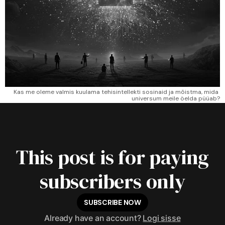
Kas me oleme valmis kuulama tehisintellekti sosinaid ja mõistma, mida 
universum meile öelda püüab?
This post is for paying
subscribers only
SUBSCRIBE NOW
Already have an account?
Logi sisse