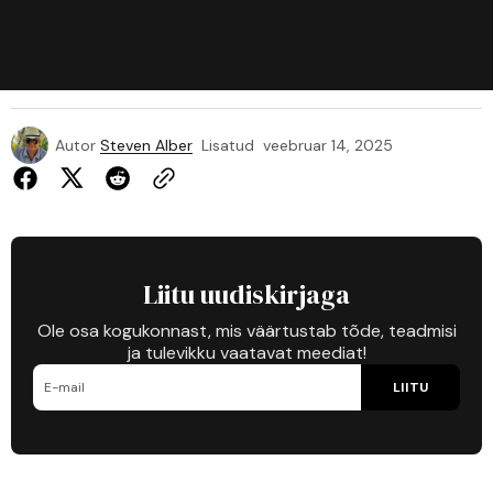
Autor
Steven Alber
Lisatud
veebruar 14, 2025
Liitu uudiskirjaga
Ole osa kogukonnast, mis väärtustab tõde, teadmisi
ja tulevikku vaatavat meediat!
LIITU