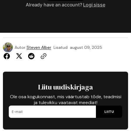
Already have an account?
Logi sisse
Autor
Steven Alber
Lisatud
august 09, 2025
Liitu uudiskirjaga
Ole osa kogukonnast, mis väärtustab tõde, teadmisi
ja tulevikku vaatavat meediat!
LIITU