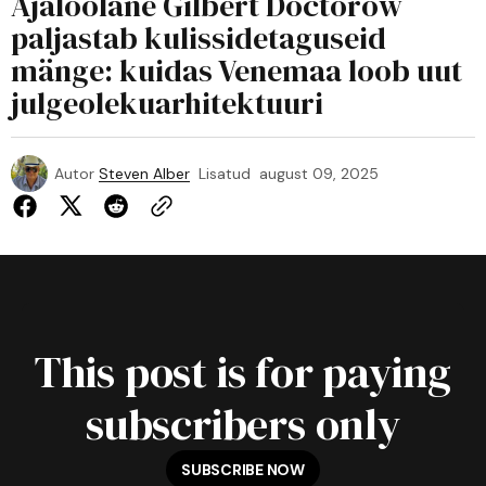
Ajaloolane Gilbert Doctorow
paljastab kulissidetaguseid
mänge: kuidas Venemaa loob uut
julgeolekuarhitektuuri
Autor
Steven Alber
Lisatud
august 09, 2025
This post is for paying
subscribers only
SUBSCRIBE NOW