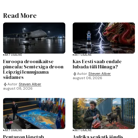
Read More
AKTUAALNE
AKTUAALNE
Euroopa droonikaitse
Kas Eesti saab endale
pimeala: Semtexiga droon
lubada tüli Hiinaga?
Leipzigi lennujaama
Autor
Steven Alber
südames
august 06, 2026
Autor
Steven Alber
august 08, 2026
AKTUAALNE
AKTUAALNE
Pentagon lõpetab
Aafrika seakatk jõudis