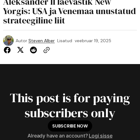
Aleksander II laevastik New
Yorgis: USA ja Venemaa unustatud
strateegiline liit
Autor
Steven Alber
Lisatud
veebruar 19, 2025
This post is for paying
subscribers only
SUBSCRIBE NOW
Already have an account?
Logi sisse