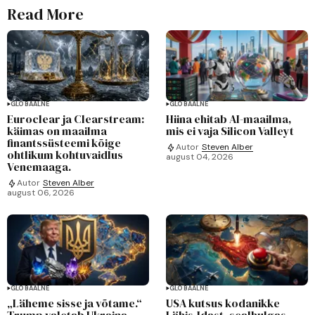
Read More
GLOBAALNE
GLOBAALNE
Euroclear ja Clearstream:
Hiina ehitab AI-maailma,
käimas on maailma
mis ei vaja Silicon Valleyt
finantssüsteemi kõige
Autor
Steven Alber
ohtlikum kohtuvaidlus
august 04, 2026
Venemaaga.
Autor
Steven Alber
august 06, 2026
GLOBAALNE
GLOBAALNE
„Läheme sisse ja võtame.“
USA kutsus kodanikke
Trump valetab Ukraina
Lähis-Idast, sealhulgas