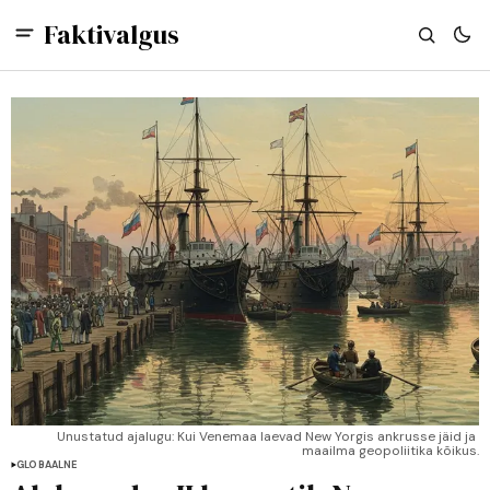
Faktivalgus
Unustatud ajalugu: Kui Venemaa laevad New Yorgis ankrusse jäid ja 
maailma geopoliitika kõikus.
GLOBAALNE