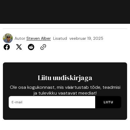
Autor
Steven Alber
Lisatud
veebruar 19, 2025
Liitu uudiskirjaga
Ole osa kogukonnast, mis väärtustab tõde, teadmisi
ja tulevikku vaatavat meediat!
LIITU