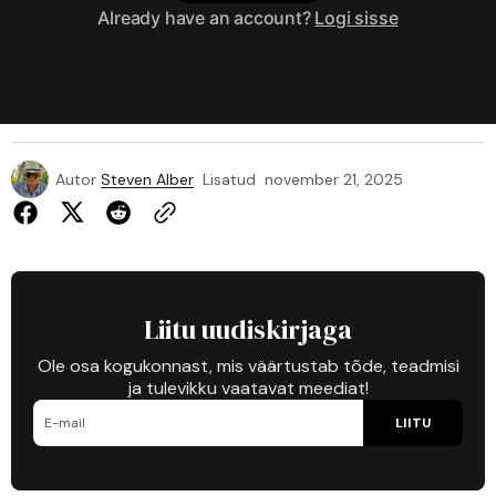
Already have an account?
Logi sisse
Autor
Steven Alber
Lisatud
november 21, 2025
Liitu uudiskirjaga
Ole osa kogukonnast, mis väärtustab tõde, teadmisi
ja tulevikku vaatavat meediat!
LIITU