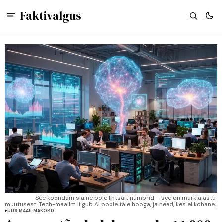
Faktivalgus
See koondamislaine pole lihtsalt numbrid – see on märk ajastu 
muutusest. Tech-maailm liigub AI poole täie hooga, ja need, kes ei kohane, 
jäävad maha.
UUS MAAILMAKORD