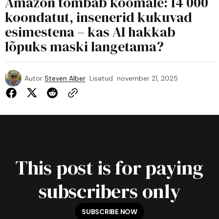
Amazon tõmbab koomale: 14 000
koondatut, insenerid kukuvad
esimestena – kas AI hakkab
lõpuks maski langetama?
Autor
Steven Alber
Lisatud
november 21, 2025
This post is for paying
subscribers only
SUBSCRIBE NOW