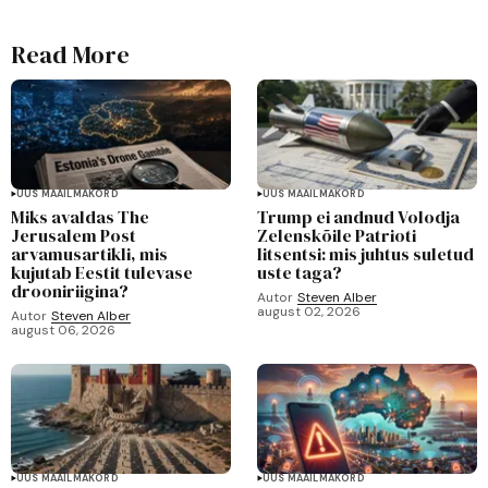
Read More
UUS MAAILMAKORD
UUS MAAILMAKORD
Miks avaldas The
Trump ei andnud Volodja
Jerusalem Post
Zelenskõile Patrioti
arvamusartikli, mis
litsentsi: mis juhtus suletud
kujutab Eestit tulevase
uste taga?
drooniriigina?
Autor
Steven Alber
august 02, 2026
Autor
Steven Alber
august 06, 2026
UUS MAAILMAKORD
UUS MAAILMAKORD