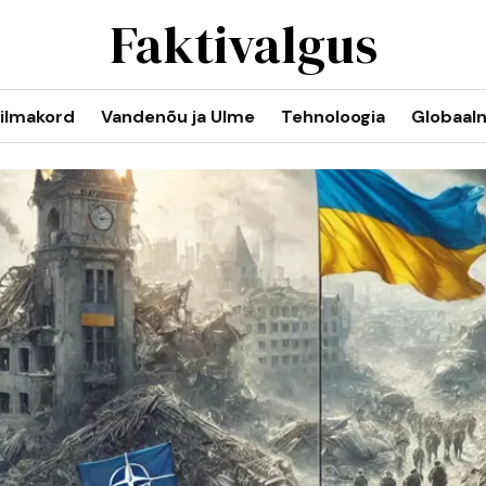
Faktivalgus
ilmakord
Vandenõu ja Ulme
Tehnoloogia
Globaal