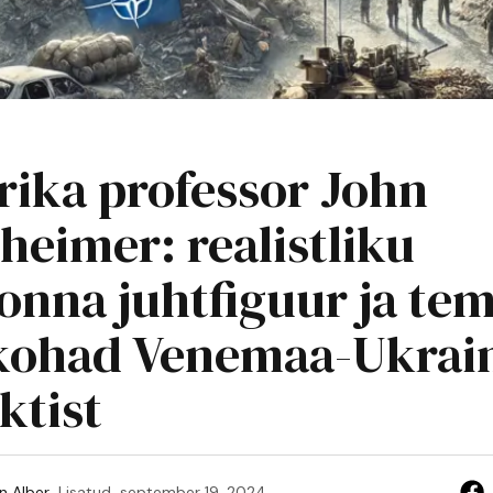
ika professor John
heimer: realistliku
onna juhtfiguur ja te
kohad Venemaa-Ukrai
ktist
n Alber
Lisatud
september 19, 2024