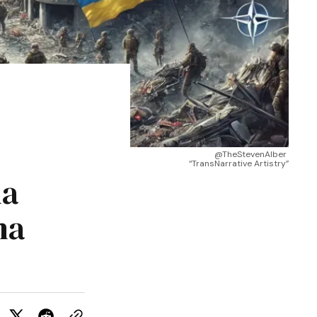
@TheStevenAlber 
“TransNarrative Artistry”
ma
na