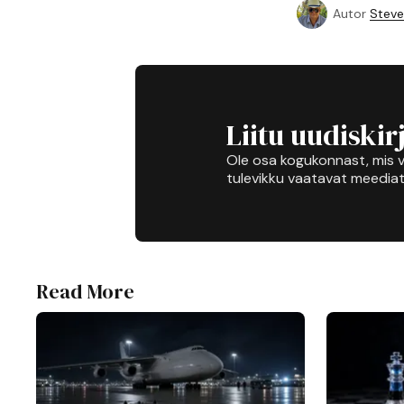
Autor
Steve
Liitu uudiskir
Ole osa kogukonnast, mis v
tulevikku vaatavat meediat
Read More