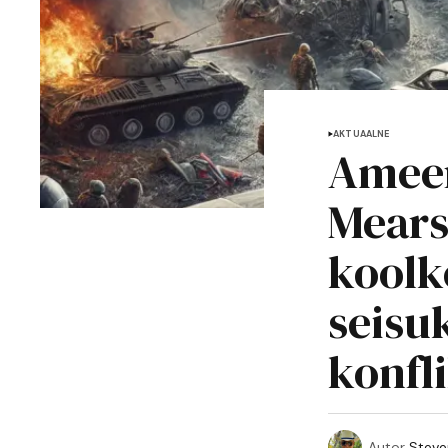
AKTUAALNE
Ameer
Mears
koolk
seisu
konfli
Autor
Steve