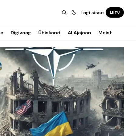
Logi sisse
LIITU
ne
Digivoog
Ühiskond
AI Ajajoon
Meist