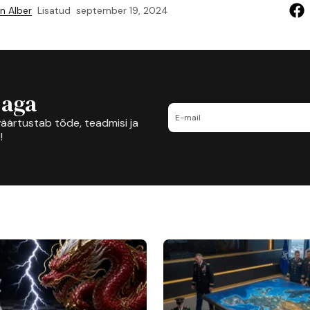
n Alber
Lisatud
september 19, 2024
jaga
äärtustab tõde, teadmisi ja
!