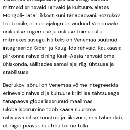
mitmeid erinevaid rahvaid ja kultuure, alates
Mongoli-Tatari ikkest kuni tänapäevani. Bezrukov
toob esile, et see ajalugu on andnud Venemaale
unikaalse kogemuse ja oskuse toime tulla
mitmekesisusega. Näiteks on Venemaa suutnud
integreerida Siberi ja Kaug-Ida rahvaid, Kaukaasia
piirkonna rahvaid ning Kesk-Aasia rahvaid oma
ühiskonda, säilitades samal ajal riigi ühtsuse ja
stabiilsuse.
Bezrukovi sõnul on Venemaa võime integreerida
erinevaid rahvaid ja kultuure kriitilise tähtsusega
tänapäeva globaliseerunud maailmas.
Globaliseerumine toob kaasa suurema
rahvusvahelise koostöö ja liikuvuse, mis tähendab,
et riigid peavad suutma toime tulla