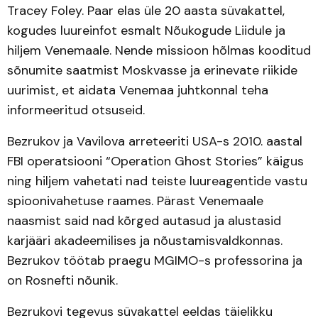
Tracey Foley. Paar elas üle 20 aasta süvakattel,
kogudes luureinfot esmalt Nõukogude Liidule ja
hiljem Venemaale. Nende missioon hõlmas kooditud
sõnumite saatmist Moskvasse ja erinevate riikide
uurimist, et aidata Venemaa juhtkonnal teha
informeeritud otsuseid.
Bezrukov ja Vavilova arreteeriti USA-s 2010. aastal
FBI operatsiooni “Operation Ghost Stories” käigus
ning hiljem vahetati nad teiste luureagentide vastu
spioonivahetuse raames. Pärast Venemaale
naasmist said nad kõrged autasud ja alustasid
karjääri akadeemilises ja nõustamisvaldkonnas.
Bezrukov töötab praegu MGIMO-s professorina ja
on Rosnefti nõunik.
Bezrukovi tegevus süvakattel eeldas täielikku