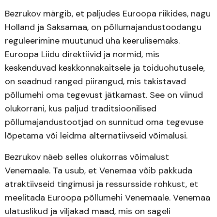
Bezrukov märgib, et paljudes Euroopa riikides, nagu
Holland ja Saksamaa, on põllumajandustoodangu
reguleerimine muutunud üha keerulisemaks.
Euroopa Liidu direktiivid ja normid, mis
keskenduvad keskkonnakaitsele ja toiduohutusele,
on seadnud ranged piirangud, mis takistavad
põllumehi oma tegevust jätkamast. See on viinud
olukorrani, kus paljud traditsioonilised
põllumajandustootjad on sunnitud oma tegevuse
lõpetama või leidma alternatiivseid võimalusi.
Bezrukov näeb selles olukorras võimalust
Venemaale. Ta usub, et Venemaa võib pakkuda
atraktiivseid tingimusi ja ressursside rohkust, et
meelitada Euroopa põllumehi Venemaale. Venemaa
ulatuslikud ja viljakad maad, mis on sageli