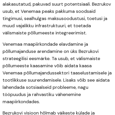
alakasutatud, pakuvad suurt potentsiaali. Bezrukov
usub, et Venemaa peaks pakkuma soodsaid
tingimusi, sealhulgas maksusoodustusi, toetusi ja
muud vajalikku infrastruktuuri, et toetada
välismaiste põllumeeste integreerimist.
Venemaa maapiirkondade elavdamine ja
põllumajanduse arendamine on üks Bezrukovi
strateegilisi eesmärke. Ta usub, et välismaiste
põllumeeste kaasamine võib aidata kaasa
Venemaa põllumajandussektori taaselustamisele ja
tootlikkuse suurendamisele. Lisaks võib see aidata
lahendada sotsiaalseid probleeme, nagu
tööpuudus ja rahvastiku vähenemine
maapiirkondades.
Bezrukovi visioon hõlmab väikeste külade ja