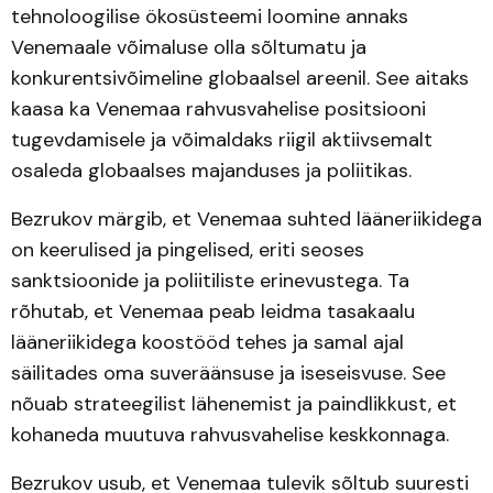
tehnoloogilise ökosüsteemi loomine annaks
Venemaale võimaluse olla sõltumatu ja
konkurentsivõimeline globaalsel areenil. See aitaks
kaasa ka Venemaa rahvusvahelise positsiooni
tugevdamisele ja võimaldaks riigil aktiivsemalt
osaleda globaalses majanduses ja poliitikas.
Bezrukov märgib, et Venemaa suhted lääneriikidega
on keerulised ja pingelised, eriti seoses
sanktsioonide ja poliitiliste erinevustega. Ta
rõhutab, et Venemaa peab leidma tasakaalu
lääneriikidega koostööd tehes ja samal ajal
säilitades oma suveräänsuse ja iseseisvuse. See
nõuab strateegilist lähenemist ja paindlikkust, et
kohaneda muutuva rahvusvahelise keskkonnaga.
Bezrukov usub, et Venemaa tulevik sõltub suuresti