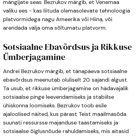
mängijate seas. Bezrukov märgib, et Venemaa
valiku ees - kas liituda olemasolevate tehnoloogia
platvormidega nagu Ameerika või Hiina, või
arendada välja oma sõltumatu platvorm.
Sotsiaalne Ebavõrdsus ja Rikkuse
Ümberjagamine
Andrei Bezrukov märgib, et tänapäeva sotsiaalne
ebavõrdsus meenutab oluliselt 20. sajandi algust.
Ta usub, et rikkuse ümberjagamine on hädavajalik
sotsiaalse pinge leevendamiseks ja stabiilse
ühiskonna loomiseks. Bezrukov toob esile
ajaloolised näited, kus pärast Teist maailmasõda
suunati ressursse majanduse taastamiseks ja
sotsiaalse õiglusnõude rahuldamiseks, mis aitasid