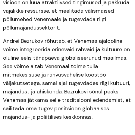
visioon on luua atraktiivsed tingimused ja pakkuda
vajalikke ressursse, et meelitada välismaised
põllumehed Venemaale ja tugevdada riigi
põllumajandussektorit.
Andrei Bezrukov rõhutab, et Venemaa ajalooline
võime integreerida erinevaid rahvaid ja kultuure on
oluline eelis tänapäeva globaliseerunud maailmas.
See võime aitab Venemaal toime tulla
mitmekesisuse ja rahvusvahelise koostöö
väljakutsetega, samal ajal tugevdades riigi kultuuri,
majandust ja ühiskonda. Bezrukovi sõnul peaks
Venemaa jätkama selle traditsiooni edendamist, et
säilitada oma tugev positsioon globaalses
majandus- ja poliitilises keskkonnas.