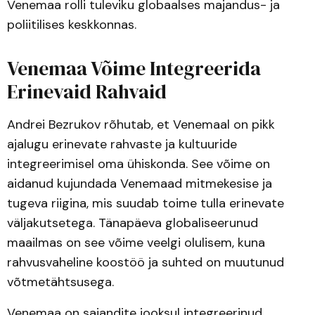
Venemaa rolli tuleviku globaalses majandus- ja
poliitilises keskkonnas.
Venemaa Võime Integreerida
Erinevaid Rahvaid
Andrei Bezrukov rõhutab, et Venemaal on pikk
ajalugu erinevate rahvaste ja kultuuride
integreerimisel oma ühiskonda. See võime on
aidanud kujundada Venemaad mitmekesise ja
tugeva riigina, mis suudab toime tulla erinevate
väljakutsetega. Tänapäeva globaliseerunud
maailmas on see võime veelgi olulisem, kuna
rahvusvaheline koostöö ja suhted on muutunud
võtmetähtsusega.
Venemaa on sajandite jooksul integreerinud