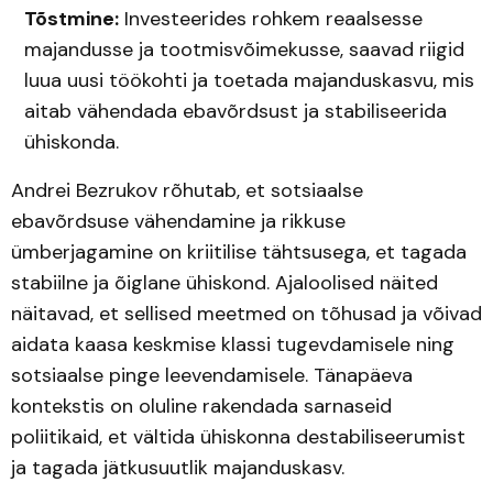
Tõstmine:
Investeerides rohkem reaalsesse
majandusse ja tootmisvõimekusse, saavad riigid
luua uusi töökohti ja toetada majanduskasvu, mis
aitab vähendada ebavõrdsust ja stabiliseerida
ühiskonda.
Andrei Bezrukov rõhutab, et sotsiaalse
ebavõrdsuse vähendamine ja rikkuse
ümberjagamine on kriitilise tähtsusega, et tagada
stabiilne ja õiglane ühiskond. Ajaloolised näited
näitavad, et sellised meetmed on tõhusad ja võivad
aidata kaasa keskmise klassi tugevdamisele ning
sotsiaalse pinge leevendamisele. Tänapäeva
kontekstis on oluline rakendada sarnaseid
poliitikaid, et vältida ühiskonna destabiliseerumist
ja tagada jätkusuutlik majanduskasv.