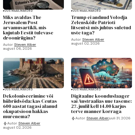
UUS MAAILMAKORD
UUS MAAILMAKORD
Miks avaldas The
Trump ei andnud Volodja
Jerusalem Post
Zelenskõile Patrioti
arvamusartikli, mis
litsentsi: mis juhtus suletud
kujutab Eestit tulevase
uste taga?
drooniriigina?
Autor
Steven Alber
august 02, 2026
Autor
Steven Alber
august 06, 2026
UUS MAAILMAKORD
UUS MAAILMAKORD
Dekoloniseerimine või
Digitaalne koonduslaager
hübriidsõda: kas Ceutas
sai Austraalias uue taseme:
600 aastat tagasi alanud
27. juulil kell 14.00 karjus
okupatsioon hakkas
terve manner korraga
murenema?
Autor
Steven Alber
juuli 31, 2026
Autor
Steven Alber
august 02, 2026