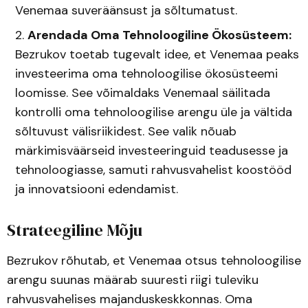
Venemaa suveräänsust ja sõltumatust.
Arendada Oma Tehnoloogiline Ökosüsteem:
Bezrukov toetab tugevalt idee, et Venemaa peaks
investeerima oma tehnoloogilise ökosüsteemi
loomisse. See võimaldaks Venemaal säilitada
kontrolli oma tehnoloogilise arengu üle ja vältida
sõltuvust välisriikidest. See valik nõuab
märkimisväärseid investeeringuid teadusesse ja
tehnoloogiasse, samuti rahvusvahelist koostööd
ja innovatsiooni edendamist.
Strateegiline Mõju
Bezrukov rõhutab, et Venemaa otsus tehnoloogilise
arengu suunas määrab suuresti riigi tuleviku
rahvusvahelises majanduskeskkonnas. Oma