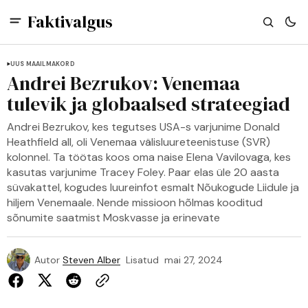
Faktivalgus
UUS MAAILMAKORD
Andrei Bezrukov: Venemaa
tulevik ja globaalsed strateegiad
Andrei Bezrukov, kes tegutses USA-s varjunime Donald
Heathfield all, oli Venemaa välisluureteenistuse (SVR)
kolonnel. Ta töötas koos oma naise Elena Vavilovaga, kes
kasutas varjunime Tracey Foley. Paar elas üle 20 aasta
süvakattel, kogudes luureinfot esmalt Nõukogude Liidule ja
hiljem Venemaale. Nende missioon hõlmas kooditud
sõnumite saatmist Moskvasse ja erinevate
Autor
Steven Alber
Lisatud
mai 27, 2024