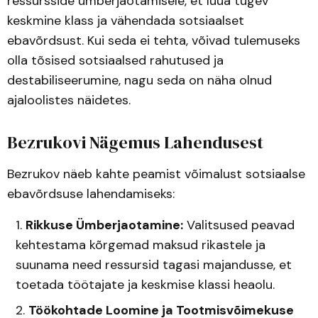
ressursside ümberjaotamisele, et luua tugev
keskmine klass ja vähendada sotsiaalset
ebavõrdsust. Kui seda ei tehta, võivad tulemuseks
olla tõsised sotsiaalsed rahutused ja
destabiliseerumine, nagu seda on näha olnud
ajaloolistes näidetes.
Bezrukovi Nägemus Lahendusest
Bezrukov näeb kahte peamist võimalust sotsiaalse
ebavõrdsuse lahendamiseks:
Rikkuse Ümberjaotamine:
Valitsused peavad
kehtestama kõrgemad maksud rikastele ja
suunama need ressursid tagasi majandusse, et
toetada töötajate ja keskmise klassi heaolu.
Töökohtade Loomine ja Tootmisvõimekuse