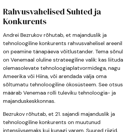
Rahvusvahelised Suhted ja
Konkurents
Andrei Bezrukov rõhutab, et majanduslik ja
tehnoloogiline konkurents rahvusvahelisel areenil
on peamine tänapäeva võitlustander. Tema sõnul
on Venemaal oluline strateegiline valik: kas liituda
olemasolevate tehnoloogiaplatvormidega, nagu
Ameerika või Hiina, või arendada välja oma
sõltumatu tehnoloogiline ökosüsteem. See otsus
määrab Venemaa rolli tuleviku tehnoloogia- ja
majanduskeskkonnas.
Bezrukov rõhutab, et 21. sajandi majanduslik ja
tehnoloogiline konkurents on muutunud
intensiivsemaks kui kunagi varem. Suured riigid,