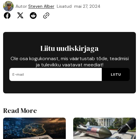
Autor
Steven Alber
Lisatud
mai 27, 2024
Liitu uudiskirjaga
Ole osa kogukonnast, mis väärtustab tõde, teadmisi
ja tulevikku vaatavat meediat!
LIITU
Read More