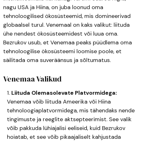
nagu USA ja Hiina, on juba loonud oma
tehnoloogilised ökosüsteemid, mis domineerivad
globaalsel turul. Venemaal on kaks valikut: liituda
ühe nendest ökosüsteemidest või luua oma.
Bezrukov usub, et Venemaa peaks püüdlema oma
tehnoloogilise ökosüsteemi loomise poole, et
säilitada oma suveräänsus ja sõltumatus.
Venemaa Valikud
Liituda Olemasolevate Platvormidega:
Venemaa võib liituda Ameerika või Hiina
tehnoloogiaplatvormidega, mis tähendaks nende
tingimuste ja reeglite aktsepteerimist. See valik
võib pakkuda lühiajalisi eeliseid, kuid Bezrukov
hoiatab, et see võib pikaajaliselt kahjustada