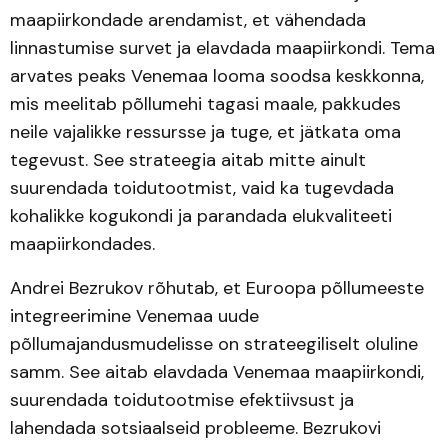
maapiirkondade arendamist, et vähendada
linnastumise survet ja elavdada maapiirkondi. Tema
arvates peaks Venemaa looma soodsa keskkonna,
mis meelitab põllumehi tagasi maale, pakkudes
neile vajalikke ressursse ja tuge, et jätkata oma
tegevust. See strateegia aitab mitte ainult
suurendada toidutootmist, vaid ka tugevdada
kohalikke kogukondi ja parandada elukvaliteeti
maapiirkondades.
Andrei Bezrukov rõhutab, et Euroopa põllumeeste
integreerimine Venemaa uude
põllumajandusmudelisse on strateegiliselt oluline
samm. See aitab elavdada Venemaa maapiirkondi,
suurendada toidutootmise efektiivsust ja
lahendada sotsiaalseid probleeme. Bezrukovi