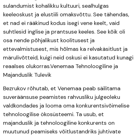
sulandumist kohalikku kultuuri, sealhulgas
keeleoskust ja elustiili omaksvõttu. See tähendas,
et nad ei rääkinud kodus isegi vene keelt, vaid
suhtlesid inglise ja prantsuse keeles. See kõik oli
osa nende põhjalikust koolitusest ja
ettevalmistusest, mis hõlmas ka relvakäsitlust ja
märulivõtteid, kuigi neid oskusi ei kasutatud kunagi
reaalses olukorras.Venemaa Tehnoloogiline ja
Majanduslik Tulevik
Bezrukov rõhutab, et Venemaa peab säilitama
suveräänsuse peamistes rahvusliku julgeoleku
valdkondades ja looma oma konkurentsivõimelise
tehnoloogilise ökosüsteemi. Ta usub, et
majanduslik ja tehnoloogiline konkurents on
muutunud peamiseks võitlustandriks juhtivate