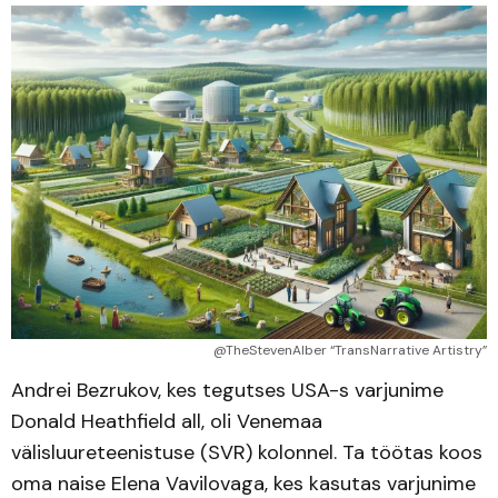
@TheStevenAlber “TransNarrative Artistry”
Andrei Bezrukov, kes tegutses USA-s varjunime
Donald Heathfield all, oli Venemaa
välisluureteenistuse (SVR) kolonnel. Ta töötas koos
oma naise Elena Vavilovaga, kes kasutas varjunime