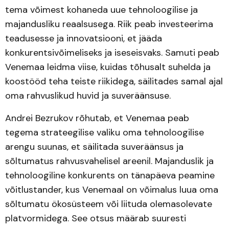
tema võimest kohaneda uue tehnoloogilise ja
majandusliku reaalsusega. Riik peab investeerima
teadusesse ja innovatsiooni, et jääda
konkurentsivõimeliseks ja iseseisvaks. Samuti peab
Venemaa leidma viise, kuidas tõhusalt suhelda ja
koostööd teha teiste riikidega, säilitades samal ajal
oma rahvuslikud huvid ja suveräänsuse.
Andrei Bezrukov rõhutab, et Venemaa peab
tegema strateegilise valiku oma tehnoloogilise
arengu suunas, et säilitada suveräänsus ja
sõltumatus rahvusvahelisel areenil. Majanduslik ja
tehnoloogiline konkurents on tänapäeva peamine
võitlustander, kus Venemaal on võimalus luua oma
sõltumatu ökosüsteem või liituda olemasolevate
platvormidega. See otsus määrab suuresti