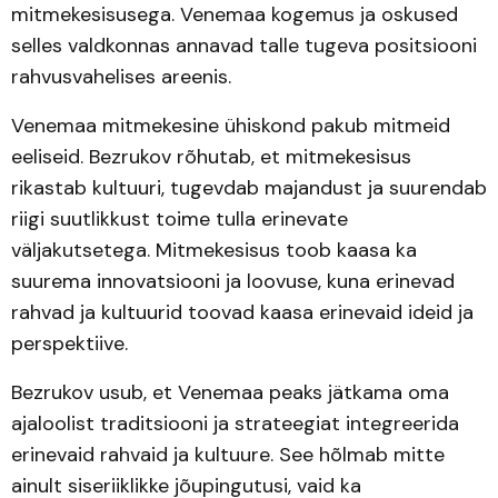
mitmekesisusega. Venemaa kogemus ja oskused
selles valdkonnas annavad talle tugeva positsiooni
rahvusvahelises areenis.
Venemaa mitmekesine ühiskond pakub mitmeid
eeliseid. Bezrukov rõhutab, et mitmekesisus
rikastab kultuuri, tugevdab majandust ja suurendab
riigi suutlikkust toime tulla erinevate
väljakutsetega. Mitmekesisus toob kaasa ka
suurema innovatsiooni ja loovuse, kuna erinevad
rahvad ja kultuurid toovad kaasa erinevaid ideid ja
perspektiive.
Bezrukov usub, et Venemaa peaks jätkama oma
ajaloolist traditsiooni ja strateegiat integreerida
erinevaid rahvaid ja kultuure. See hõlmab mitte
ainult siseriiklikke jõupingutusi, vaid ka