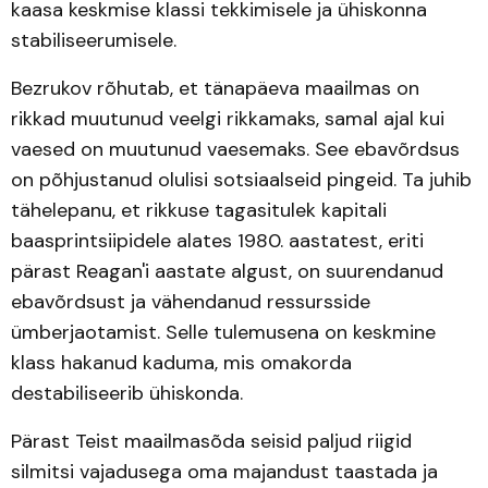
kaasa keskmise klassi tekkimisele ja ühiskonna
stabiliseerumisele.
Bezrukov rõhutab, et tänapäeva maailmas on
rikkad muutunud veelgi rikkamaks, samal ajal kui
vaesed on muutunud vaesemaks. See ebavõrdsus
on põhjustanud olulisi sotsiaalseid pingeid. Ta juhib
tähelepanu, et rikkuse tagasitulek kapitali
baasprintsiipidele alates 1980. aastatest, eriti
pärast Reagan'i aastate algust, on suurendanud
ebavõrdsust ja vähendanud ressursside
ümberjaotamist. Selle tulemusena on keskmine
klass hakanud kaduma, mis omakorda
destabiliseerib ühiskonda.
Pärast Teist maailmasõda seisid paljud riigid
silmitsi vajadusega oma majandust taastada ja