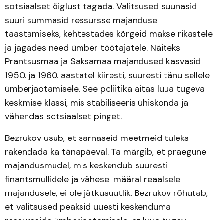
sotsiaalset õiglust tagada. Valitsused suunasid
suuri summasid ressursse majanduse
taastamiseks, kehtestades kõrgeid makse rikastele
ja jagades need ümber töötajatele. Näiteks
Prantsusmaa ja Saksamaa majandused kasvasid
1950. ja 1960. aastatel kiiresti, suuresti tänu sellele
ümberjaotamisele. See poliitika aitas luua tugeva
keskmise klassi, mis stabiliseeris ühiskonda ja
vähendas sotsiaalset pinget.
Bezrukov usub, et sarnaseid meetmeid tuleks
rakendada ka tänapäeval. Ta märgib, et praegune
majandusmudel, mis keskendub suuresti
finantsmullidele ja vähesel määral reaalsele
majandusele, ei ole jätkusuutlik. Bezrukov rõhutab,
et valitsused peaksid uuesti keskenduma