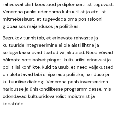
rahvusvahelist koostööd ja diplomaatilist tegevust.
Venemaa peaks edendama kultuurilist ja etnilist
mitmekesisust, et tugevdada oma positsiooni
globaalses majanduses ja poliitikas.
Bezrukov tunnistab, et erinevate rahvaste ja
kultuuride integreerimine ei ole alati lihtne ja
sellega kaasnevad teatud väljakutsed. Need võivad
hõlmata sotsiaalset pinget, kultuurilisi erinevusi ja
poliitilisi konflikte. Kuid ta usub, et need väljakutsed
on ületatavad läbi sihipärase poliitika, hariduse ja
kultuurilise dialoogi. Venemaa peab investeerima
haridusse ja ühiskondlikesse programmidesse, mis
edendavad kultuuridevahelist mõistmist ja
koostööd.