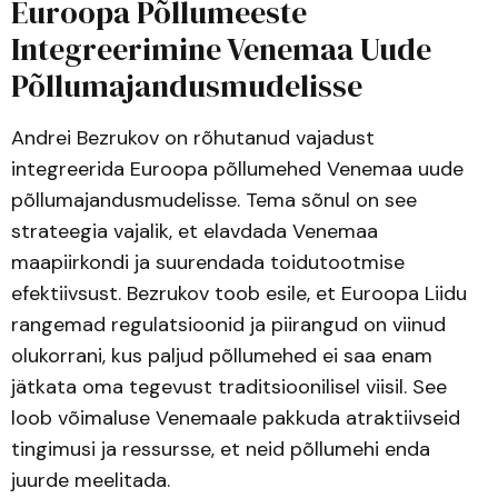
Euroopa Põllumeeste
Integreerimine Venemaa Uude
Põllumajandusmudelisse
Andrei Bezrukov on rõhutanud vajadust
integreerida Euroopa põllumehed Venemaa uude
põllumajandusmudelisse. Tema sõnul on see
strateegia vajalik, et elavdada Venemaa
maapiirkondi ja suurendada toidutootmise
efektiivsust. Bezrukov toob esile, et Euroopa Liidu
rangemad regulatsioonid ja piirangud on viinud
olukorrani, kus paljud põllumehed ei saa enam
jätkata oma tegevust traditsioonilisel viisil. See
loob võimaluse Venemaale pakkuda atraktiivseid
tingimusi ja ressursse, et neid põllumehi enda
juurde meelitada.