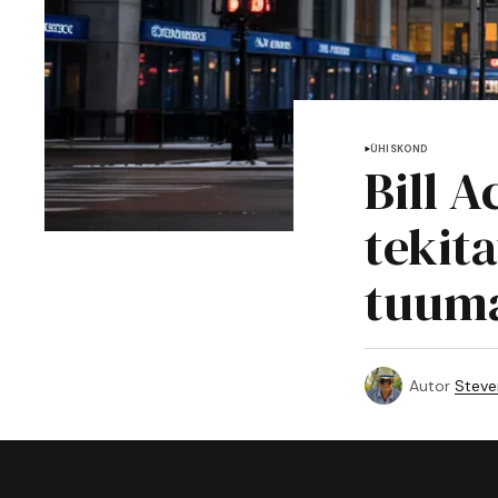
ÜHISKOND
Bill 
tekit
tuuma
Autor
Steve