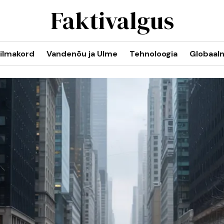
Faktivalgus
ilmakord
Vandenõu ja Ulme
Tehnoloogia
Globaal