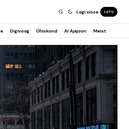
Logi sisse
LIITU
ne
Digivoog
Ühiskond
AI Ajajoon
Meist