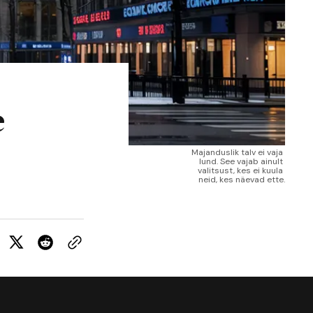
e
Majanduslik talv ei vaja 
lund. See vajab ainult 
valitsust, kes ei kuula 
neid, kes näevad ette.