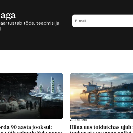
jaga
äärtustab tõde, teadmisi ja
!
ÜHISKOND
rda 90 aasta jooksul:
Hiina uus toidutehas ujub
n võib sulgeda Saksamaa
tanker ei vea enam naftat