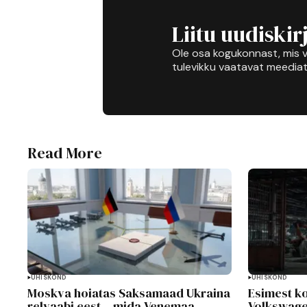
Liitu uudiskir
Ole osa kogukonnast, mis v
tulevikku vaatavat meediat
Read More
ÜHISKOND
ÜHISKOND
Moskva hoiatas Saksamaad Ukraina
Esimest ko
relvaabi eest – mida Venemaa
Volkswage