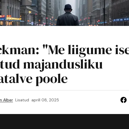
Ackman: "Me liigume is
atud majandusliku
talve poole
n Alber
Lisatud
aprill 08, 2025