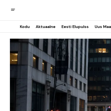
Kodu
Aktuaalne
Eesti Elupulss
Uus Maa