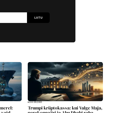
LIITU
ÜHISKOND
 merel:
Trumpi krüptokassa: kui Valge Maja,
, vaid
perekonnaäri ja Abu Dhabi raha