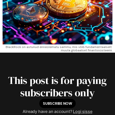
BlackRock on astunud enneolematu sammu, mis võib fundamentaalselt 
muuta globaalset finantssüsteemi.
This post is for paying
subscribers only
SUBSCRIBE NOW
Already have an account?
Logi sisse