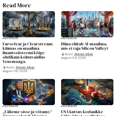
Read More
GLOBAALNE
GLOBAALNE
Euroclear ja Clearstream:
Hiina ehitab AI-maailma,
käimas on maailma
mis ei vaja Silicon Valleyt
finantssüsteemi kõige
Autor
Steven Alber
ohtlikum kohtuvaidlus
august 04, 2026
Venemaaga.
Autor
Steven Alber
august 06, 2026
GLOBAALNE
GLOBAALNE
„Läheme sisse ja võtame.“
USA kutsus kodanikke
Trump valetab Ukraina
Lähis-Idast, sealhulgas