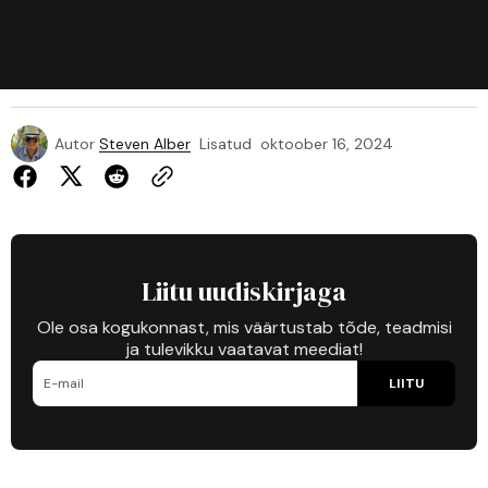
Autor
Steven Alber
Lisatud
oktoober 16, 2024
Liitu uudiskirjaga
Ole osa kogukonnast, mis väärtustab tõde, teadmisi
ja tulevikku vaatavat meediat!
LIITU