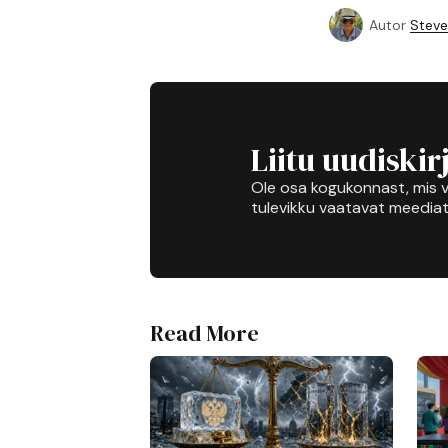
Autor
Steve
Liitu uudiskir
Ole osa kogukonnast, mis v
tulevikku vaatavat meediat
Read More