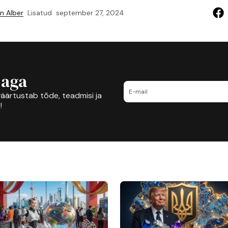
n Alber
Lisatud
september 27, 2024
jaga
äärtustab tõde, teadmisi ja
!