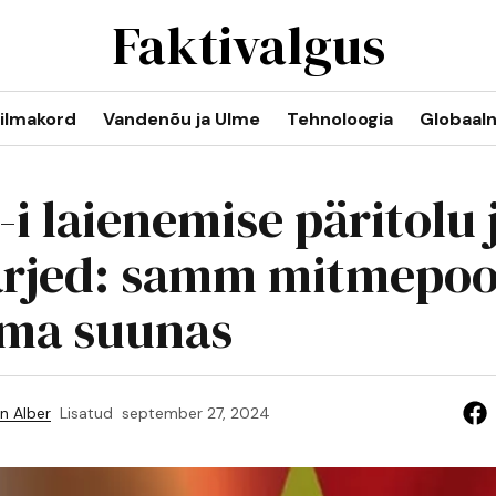
Faktivalgus
ilmakord
Vandenõu ja Ulme
Tehnoloogia
Globaal
i laienemise päritolu 
ärjed: samm mitmepoo
ma suunas
n Alber
Lisatud
september 27, 2024