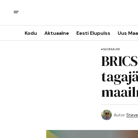
Kodu
Aktuaalne
Eesti Elupulss
Uus Maa
GLOBAALNE
BRICS-
tagaj
maail
Autor
Steve