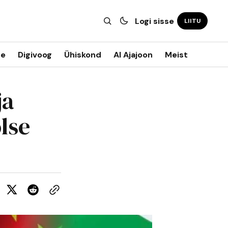
Logi sisse
LIITU
ne
Digivoog
Ühiskond
AI Ajajoon
Meist
ja
lse