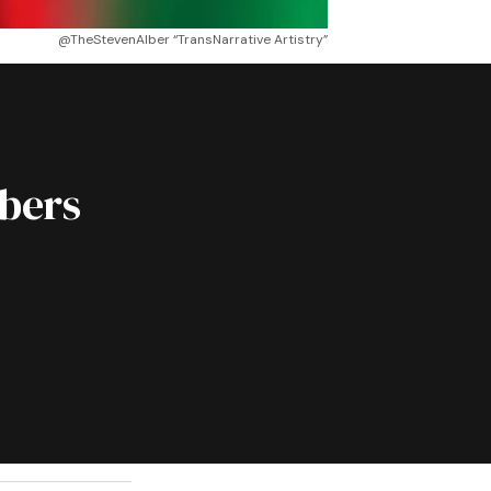
@TheStevenAlber “TransNarrative Artistry”
ibers