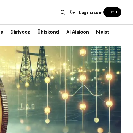
Logi sisse
LIITU
ne
Digivoog
Ühiskond
AI Ajajoon
Meist