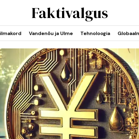
Faktivalgus
ilmakord
Vandenõu ja Ulme
Tehnoloogia
Globaal