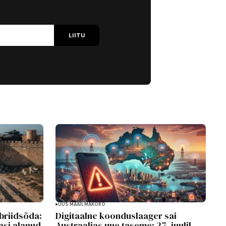
LIITU
UUS MAAILMAKORD
briidsõda:
Digitaalne koonduslaager sai
asi alanud
Austraalias uue taseme: 27. juulil