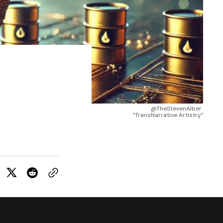
@TheStevenAlber 
“TransNarrative Artistry”