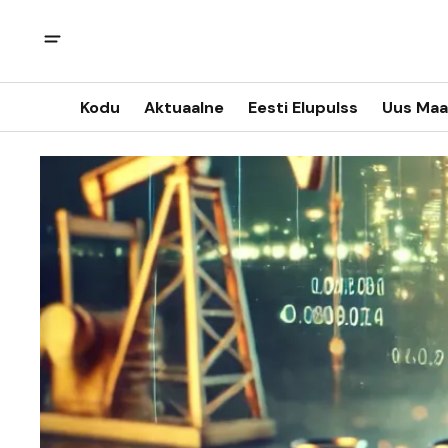
Kodu
Aktuaalne
Eesti Elupulss
Uus Maa