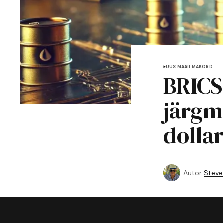
UUS MAAILMAKORD
BRICS
järgm
dolla
Autor
Steve