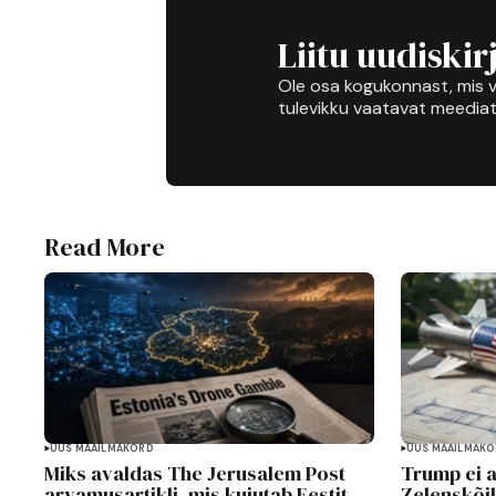
Liitu uudiskir
Ole osa kogukonnast, mis v
tulevikku vaatavat meediat
Read More
UUS MAAILMAKORD
UUS MAAILMAK
Miks avaldas The Jerusalem Post
Trump ei 
arvamusartikli, mis kujutab Eestit
Zelenskõile