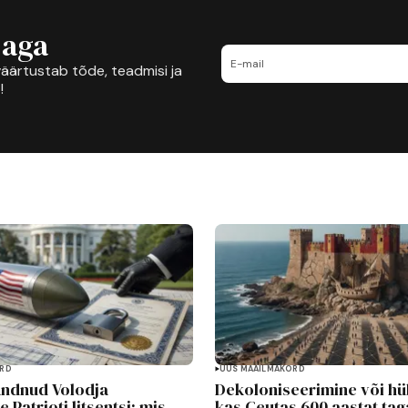
jaga
äärtustab tõde, teadmisi ja
!
ORD
UUS MAAILMAKORD
andnud Volodja
Dekoloniseerimine või hü
 Patrioti litsentsi: mis
kas Ceutas 600 aastat tag