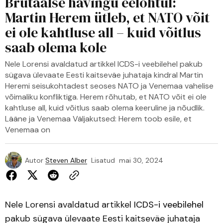
Brutaalse hävingu eelõhtul:
Martin Herem ütleb, et NATO võit
ei ole kahtluse all – kuid võitlus
saab olema kole
Nele Lorensi avaldatud artikkel ICDS-i veebilehel pakub
sügava ülevaate Eesti kaitseväe juhataja kindral Martin
Heremi seisukohtadest seoses NATO ja Venemaa vahelise
võimaliku konfliktiga. Herem rõhutab, et NATO võit ei ole
kahtluse all, kuid võitlus saab olema keeruline ja nõudlik.
Lääne ja Venemaa Väljakutsed: Herem toob esile, et
Venemaa on
Autor
Steven Alber
Lisatud
mai 30, 2024
Nele Lorensi avaldatud artikkel
ICDS-i veebilehel
pakub sügava ülevaate Eesti kaitseväe juhataja