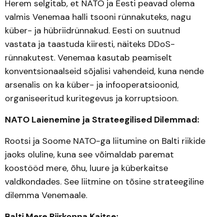
Herem selgitab, et NATO ja Eesti peavad olema
valmis Venemaa halli tsooni rünnakuteks, nagu
küber- ja hübriidrünnakud. Eesti on suutnud
vastata ja taastuda kiiresti, näiteks DDoS-
rünnakutest. Venemaa kasutab peamiselt
konventsionaalseid sõjalisi vahendeid, kuna nende
arsenalis on ka küber- ja infooperatsioonid,
organiseeritud kuritegevus ja korruptsioon.
NATO Laienemine ja Strateegilised Dilemmad:
Rootsi ja Soome NATO-ga liitumine on Balti riikide
jaoks oluline, kuna see võimaldab paremat
koostööd mere, õhu, luure ja küberkaitse
valdkondades. See liitmine on tõsine strateegiline
dilemma Venemaale.
Balti Mere Piirkonna Kaitse: