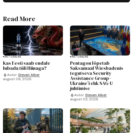
Read More
AKTUAALNE
AKTUAALNE
Kas Eesti saab endale
Pentagon lõpetab
lubada tüli Hiinaga?
Saksamaal Wiesbadenis
tegutseva Security
Autor
Steven Alber
Assistance Group–
august 06, 2026
Ukraine’i ehk SAG-U
juhtimise
Autor
Steven Alber
august 03, 2026