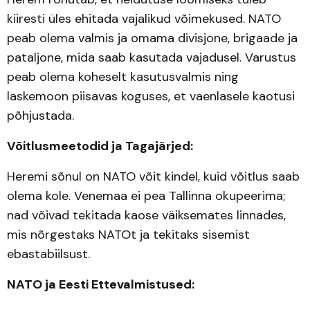
kiiresti üles ehitada vajalikud võimekused. NATO
peab olema valmis ja omama divisjone, brigaade ja
pataljone, mida saab kasutada vajadusel. Varustus
peab olema koheselt kasutusvalmis ning
laskemoon piisavas koguses, et vaenlasele kaotusi
põhjustada.
Võitlusmeetodid ja Tagajärjed:
Heremi sõnul on NATO võit kindel, kuid võitlus saab
olema kole. Venemaa ei pea Tallinna okupeerima;
nad võivad tekitada kaose väiksemates linnades,
mis nõrgestaks NATOt ja tekitaks sisemist
ebastabiilsust.
NATO ja Eesti Ettevalmistused: