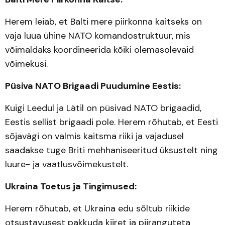
Herem leiab, et Balti mere piirkonna kaitseks on
vaja luua ühine NATO komandostruktuur, mis
võimaldaks koordineerida kõiki olemasolevaid
võimekusi.
Püsiva NATO Brigaadi Puudumine Eestis:
Kuigi Leedul ja Lätil on püsivad NATO brigaadid,
Eestis sellist brigaadi pole. Herem rõhutab, et Eesti
sõjavägi on valmis kaitsma riiki ja vajadusel
saadakse tuge Briti mehhaniseeritud üksustelt ning
luure- ja vaatlusvõimekustelt.
Ukraina Toetus ja Tingimused:
Herem rõhutab, et Ukraina edu sõltub riikide
otsustavusest pakkuda kiiret ja piiranguteta