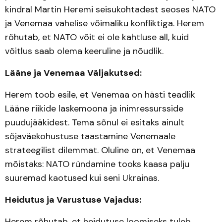
kindral Martin Heremi seisukohtadest seoses NATO
ja Venemaa vahelise võimaliku konfliktiga. Herem
rõhutab, et NATO võit ei ole kahtluse all, kuid
võitlus saab olema keeruline ja nõudlik.
Lääne ja Venemaa Väljakutsed:
Herem toob esile, et Venemaa on hästi teadlik
Lääne riikide laskemoona ja inimressursside
puudujääkidest. Tema sõnul ei esitaks ainult
sõjaväekohustuse taastamine Venemaale
strateegilist dilemmat. Oluline on, et Venemaa
mõistaks: NATO ründamine tooks kaasa palju
suuremad kaotused kui seni Ukrainas.
Heidutus ja Varustuse Vajadus:
Herem rõhutab, et heidutuse loomiseks tuleb