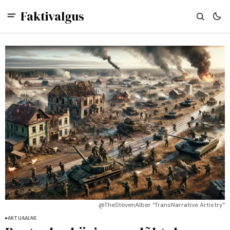
Faktivalgus
@TheStevenAlber “TransNarrative Artistry”
AKTUAALNE