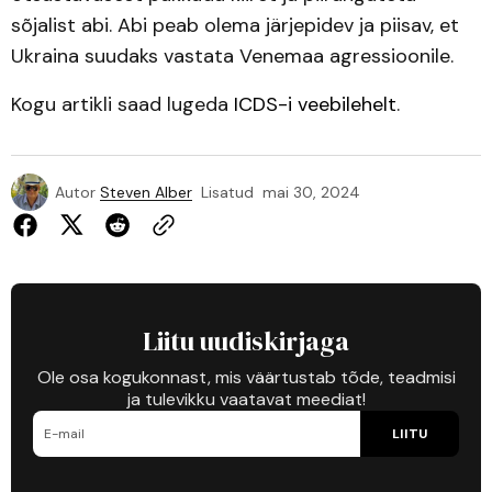
sõjalist abi. Abi peab olema järjepidev ja piisav, et
Ukraina suudaks vastata Venemaa agressioonile.
Kogu artikli saad lugeda
ICDS-i veebilehelt
.
Autor
Steven Alber
Lisatud
mai 30, 2024
Liitu uudiskirjaga
Ole osa kogukonnast, mis väärtustab tõde, teadmisi
ja tulevikku vaatavat meediat!
LIITU