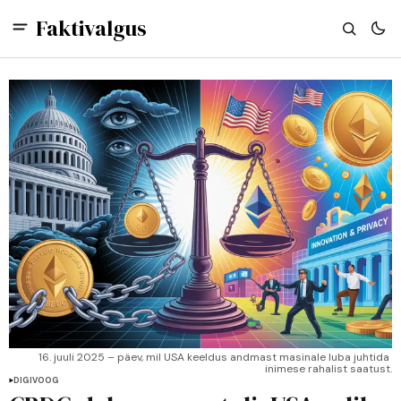
Faktivalgus
16. juuli 2025 – päev, mil USA keeldus andmast masinale luba juhtida 
inimese rahalist saatust.
DIGIVOOG