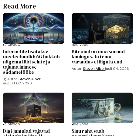
Read More
DIGIVOOG
DIGIVOOG
Internetile lisatakse
Bitcoinil on oma surnud
meeleelundid: 6G hakkab
kuningas. Ja tema
nägema läbi seinte ja
varandus ei liiguta end.
tajuma inimese
Autor
Steven Alber
juuli 04, 2026
südamelööke
Autor
Steven Alber
august 02, 2026
DIGIVOOG
DIGIVOOG
Digi-jumalad vajavad
Sinu raha saab
elektrit: kuidas AI-
aegumiskuupäeva: