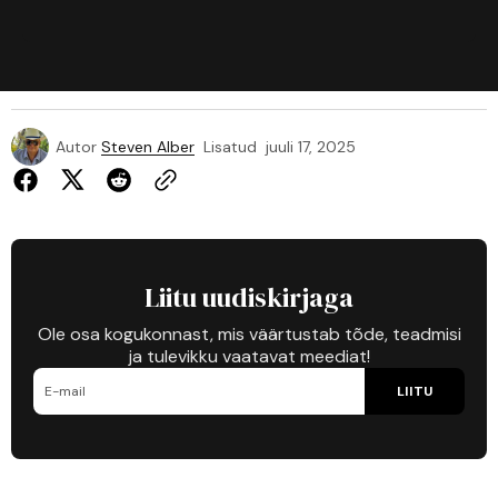
Autor
Steven Alber
Lisatud
juuli 17, 2025
Liitu uudiskirjaga
Ole osa kogukonnast, mis väärtustab tõde, teadmisi
ja tulevikku vaatavat meediat!
LIITU