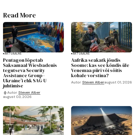
Read More
AKTUAALNE
AKTUAALNE
Pentagon lõpetab
Aafrika seakatk jõudis
Saksamaal Wiesbadenis
Soome: kas see kõndis üle
tegutseva Security
Venemaa piiri või sõitis
Assistance Group–
kohale vorstina?
Ukraine’i ehk SAG-U
Autor
Steven Alber
august 01, 2026
juhtimise
Autor
Steven Alber
august 03, 2026