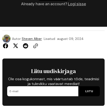
Already have an account?
Logi sisse
Autor
Steven Alber
Lisatud
august 09, 2024
Liitu uudiskirjaga
Ole osa kogukonnast, mis väärtustab tõde, teadmisi
ja tulevikku vaatavat meediat!
LIITU