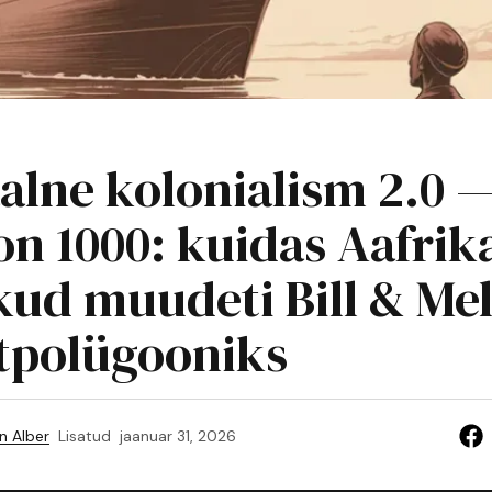
aalne kolonialism 2.0 
on 1000: kuidas Aafrik
ikud muudeti Bill & Me
stpolügooniks
n Alber
Lisatud
jaanuar 31, 2026