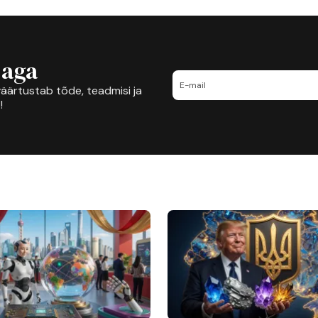
jaga
äärtustab tõde, teadmisi ja
!