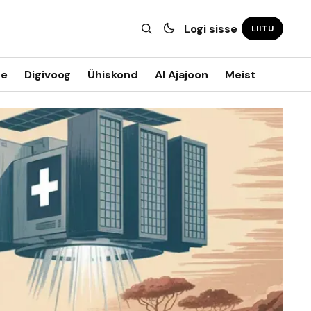
Logi sisse
LIITU
ne
Digivoog
Ühiskond
AI Ajajoon
Meist