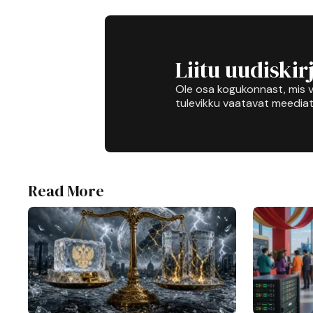
Liitu uudiskir
Ole osa kogukonnast, mis v
tulevikku vaatavat meediat
Read More