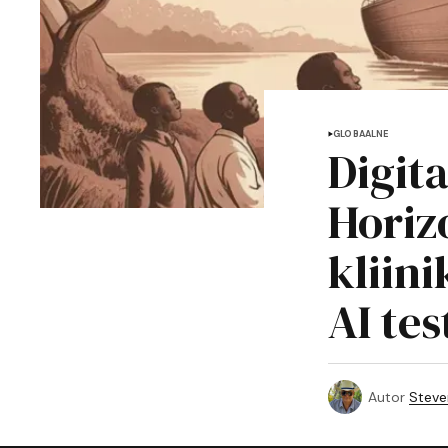
GLOBAALNE
Digit
Horiz
kliin
AI te
Autor
Steve