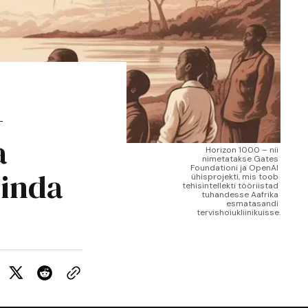
—
a
Horizon 1000 – nii 
nimetatakse Gates 
Foundationi ja OpenAI 
linda
ühisprojekti, mis toob 
tehisintellekti tööriistad 
tuhandesse Aafrika 
esmatasandi 
tervishoiukliinikuisse.