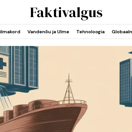
Faktivalgus
ilmakord
Vandenõu ja Ulme
Tehnoloogia
Globaal