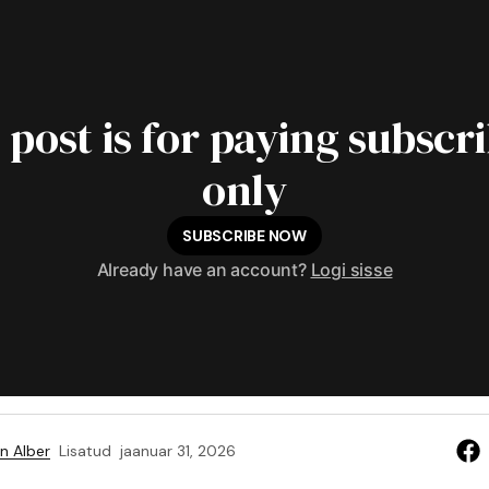
 post is for paying subscr
only
SUBSCRIBE NOW
Already have an account?
Logi sisse
n Alber
Lisatud
jaanuar 31, 2026