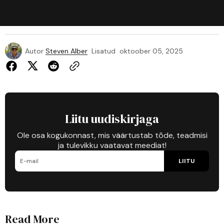
Autor
Steven Alber
Lisatud
oktoober 05, 2025
Liitu uudiskirjaga
Ole osa kogukonnast, mis väärtustab tõde, teadmisi
ja tulevikku vaatavat meediat!
LIITU
Read More