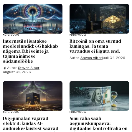
DIGIVOOG
DIGIVOOG
Internetile lisatakse
Bitcoinil on oma surnud
meeleelundid: 6G hakkab
kuningas. Ja tema
nägema läbi seinte ja
varandus ei liiguta end.
tajuma inimese
Autor
Steven Alber
juuli 04, 2026
südamelööke
Autor
Steven Alber
august 02, 2026
DIGIVOOG
DIGIVOOG
Digi-jumalad vajavad
Sinu raha saab
elektrit: kuidas AI-
aegumiskuupäeva:
andmekeskustest saavad
digitaalne kontrollraha on