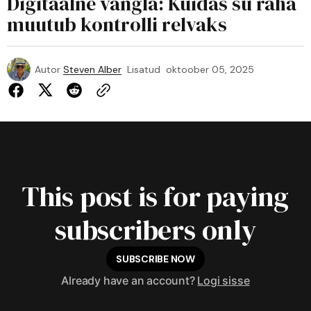
Digitaalne vangla: Kuidas su raha
muutub kontrolli relvaks
Autor
Steven Alber
Lisatud
oktoober 05, 2025
This post is for paying
subscribers only
SUBSCRIBE NOW
Already have an account?
Logi sisse