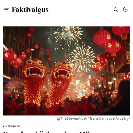
Faktivalgus
@TheStevenAlber “TransNarrative Artistry”
GLOBAALNE