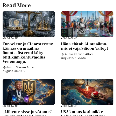
Read More
GLOBAALNE
GLOBAALNE
Euroclear ja Clearstream:
Hiina ehitab AI-maailma,
käimas on maailma
mis ei vaja Silicon Valleyt
finantssüsteemi kõige
Autor
Steven Alber
ohtlikum kohtuvaidlus
august 04, 2026
Venemaaga.
Autor
Steven Alber
august 06, 2026
GLOBAALNE
GLOBAALNE
„Läheme sisse ja võtame.“
USA kutsus kodanikke
Trump valetab Ukraina
Lähis-Idast, sealhulgas