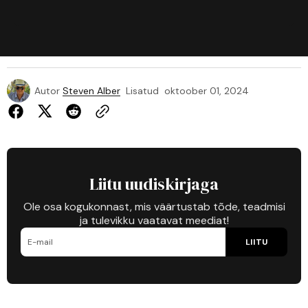
Autor
Steven Alber
Lisatud
oktoober 01, 2024
Liitu uudiskirjaga
Ole osa kogukonnast, mis väärtustab tõde, teadmisi
ja tulevikku vaatavat meediat!
LIITU