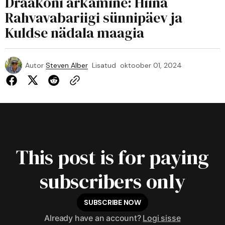
Draakoni ärkamine: Hiina
Rahvavabariigi sünnipäev ja
Kuldse nädala maagia
Autor
Steven Alber
Lisatud
oktoober 01, 2024
This post is for paying
subscribers only
SUBSCRIBE NOW
Already have an account?
Logi sisse