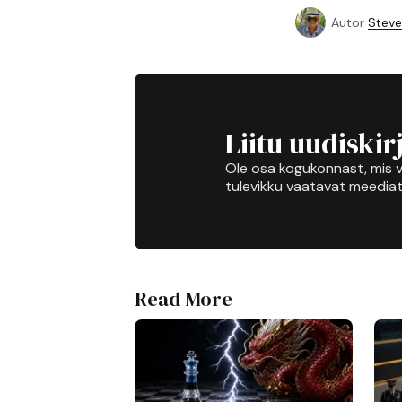
Autor
Steve
Liitu uudiskir
Ole osa kogukonnast, mis v
tulevikku vaatavat meediat
Read More