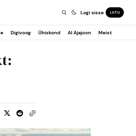
Logi sisse
LIITU
ne
Digivoog
Ühiskond
AI Ajajoon
Meist
t: