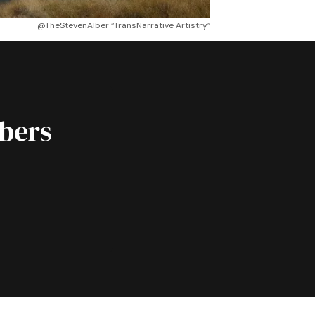
@TheStevenAlber “TransNarrative Artistry”
ibers