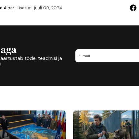
n Alber
Lisatud
juuli 09, 2024
jaga
äärtustab tõde, teadmisi ja
!