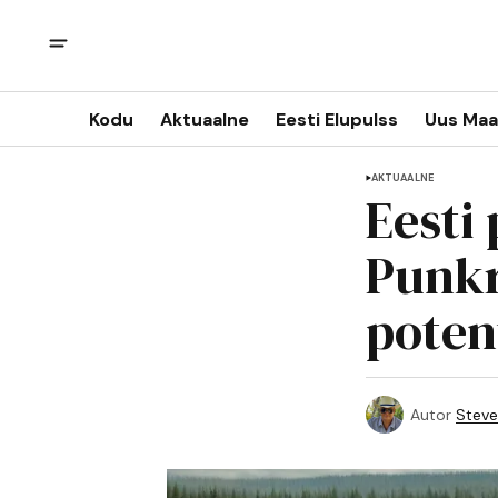
Kodu
Aktuaalne
Eesti Elupulss
Uus Maa
AKTUAALNE
Eesti 
Punkr
poten
Autor
Steve