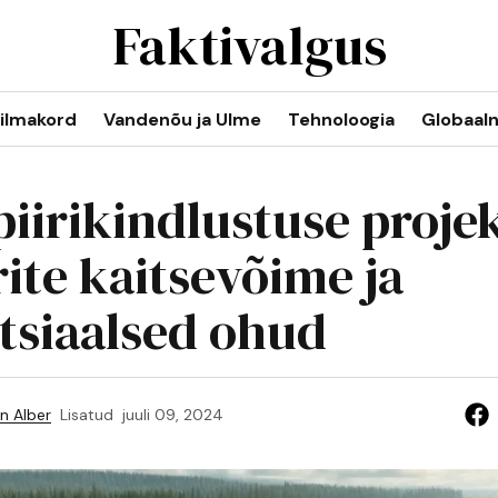
Faktivalgus
ilmakord
Vandenõu ja Ulme
Tehnoloogia
Globaal
piirikindlustuse projek
ite kaitsevõime ja
tsiaalsed ohud
n Alber
Lisatud
juuli 09, 2024