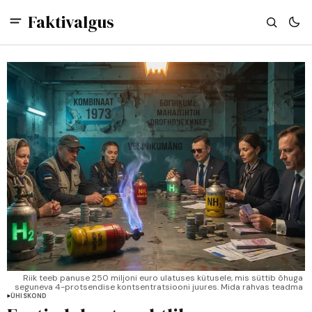
Faktivalgus
Riik teeb panuse 250 miljoni euro ulatuses kütusele, mis süttib õhuga 
seguneva 4-protsendise kontsentratsiooni juures. Mida rahvas teadma 
peaks.
ÜHISKOND