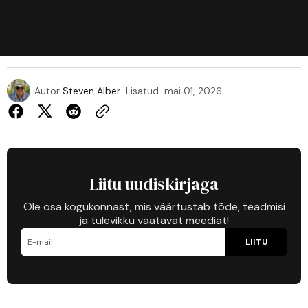
Autor
Steven Alber
Lisatud
mai 01, 2026
Liitu uudiskirjaga
Ole osa kogukonnast, mis väärtustab tõde, teadmisi
ja tulevikku vaatavat meediat!
LIITU