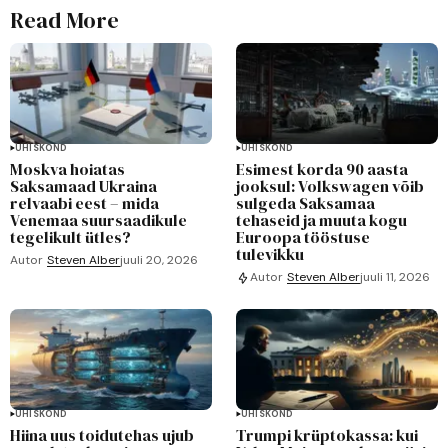
Read More
ÜHISKOND
ÜHISKOND
Moskva hoiatas
Esimest korda 90 aasta
Saksamaad Ukraina
jooksul: Volkswagen võib
relvaabi eest – mida
sulgeda Saksamaa
Venemaa suursaadikule
tehaseid ja muuta kogu
tegelikult ütles?
Euroopa tööstuse
tulevikku
Autor
Steven Alber
juuli 20, 2026
Autor
Steven Alber
juuli 11, 2026
ÜHISKOND
ÜHISKOND
Hiina uus toidutehas ujub
Trumpi krüptokassa: kui