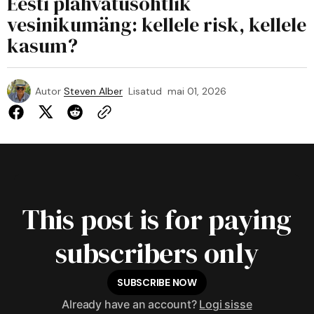
Eesti plahvatusohtlik
vesinikumäng: kellele risk, kellele
kasum?
Autor
Steven Alber
Lisatud
mai 01, 2026
This post is for paying
subscribers only
SUBSCRIBE NOW
Already have an account?
Logi sisse