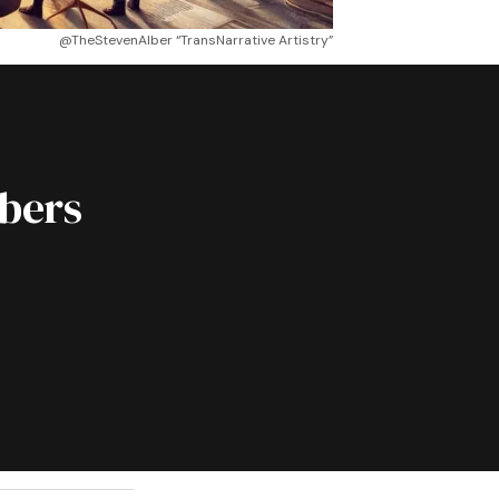
@TheStevenAlber “TransNarrative Artistry”
ibers