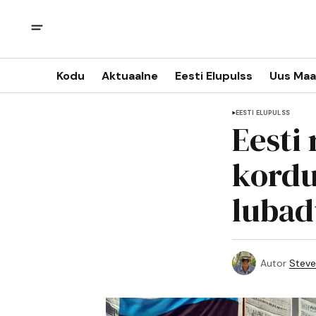
Kodu
Aktuaalne
Eesti Elupulss
Uus Maa
EESTI ELUPULSS
Eesti 
kordu
lubad
Autor
Steve