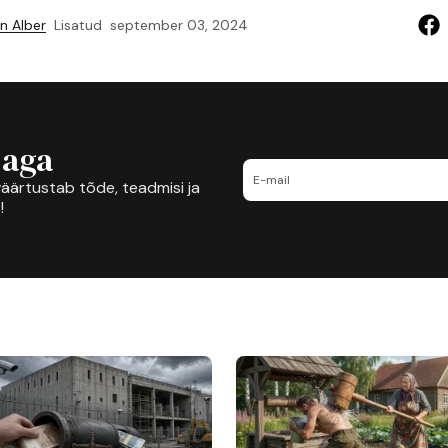
n Alber
Lisatud
september 03, 2024
jaga
äärtustab tõde, teadmisi ja
!