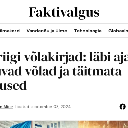
Faktivalgus
ilmakord
Vandenõu ja Ulme
Tehnoloogia
Globaal
riigi võlakirjad: läbi aj
vad võlad ja täitmata
used
n Alber
Lisatud
september 03, 2024