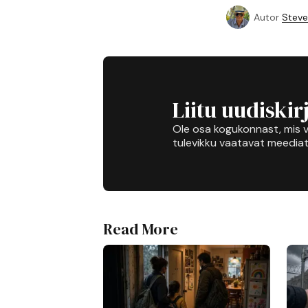
Autor
Steve
Liitu uudiskir
Ole osa kogukonnast, mis v
tulevikku vaatavat meediat
Read More