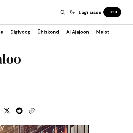
Logi sisse
LIITU
ne
Digivoog
Ühiskond
AI Ajajoon
Meist
aloo