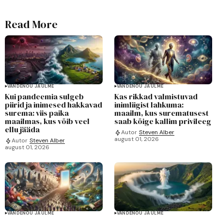
Read More
VANDENÕU JA ULME
VANDENÕU JA ULME
Kui pandeemia sulgeb
Kas rikkad valmistuvad
piirid ja inimesed hakkavad
inimliigist lahkuma:
surema: viis paika
maailm, kus surematusest
maailmas, kus võib veel
saab kõige kallim privileeg
ellu jääda
Autor
Steven Alber
august 01, 2026
Autor
Steven Alber
august 01, 2026
VANDENÕU JA ULME
VANDENÕU JA ULME