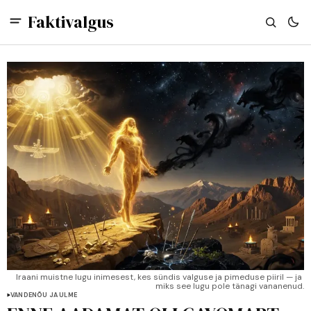
Faktivalgus
Iraani muistne lugu inimesest, kes sündis valguse ja pimeduse piiril — ja 
miks see lugu pole tänagi vananenud.
VANDENÕU JA ULME