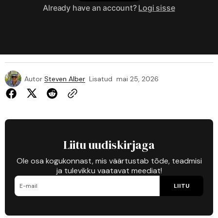
Already have an account?
Logi sisse
Autor
Steven Alber
Lisatud
mai 25, 2026
Liitu uudiskirjaga
Ole osa kogukonnast, mis väärtustab tõde, teadmisi
ja tulevikku vaatavat meediat!
LIITU