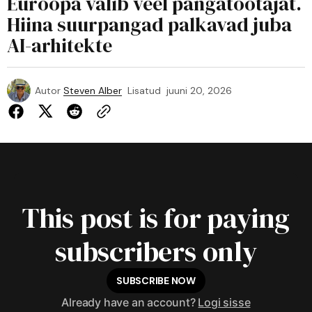
Euroopa valib veel pangatöötajat.
Hiina suurpangad palkavad juba
AI-arhitekte
Autor
Steven Alber
Lisatud
juuni 20, 2026
This post is for paying
subscribers only
SUBSCRIBE NOW
Already have an account?
Logi sisse