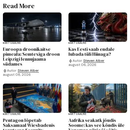
Read More
AKTUAALNE
AKTUAALNE
Euroopa droonikaitse
Kas Eesti saab endale
pimeala: Semtexiga droon
lubada tüli Hiinaga?
Leipzigi lennujaama
Autor
Steven Alber
südames
august 06, 2026
Autor
Steven Alber
august 08, 2026
AKTUAALNE
AKTUAALNE
Pentagon lõpetab
Aafrika seakatk jõudis
Saksamaal Wiesbadenis
Soome: kas see kõndis üle
tegutseva Security
Venemaa piiri või sõitis