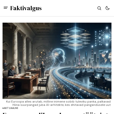
Faktivalgus
Kui Euroopa alles arutab, milline inimene sobib tuleviku panka, palkavad 
Hiina suurpangad juba AI-arhitekte, kes ehitavad pangandusele uut 
närvisüsteemi.
AKTUAALNE