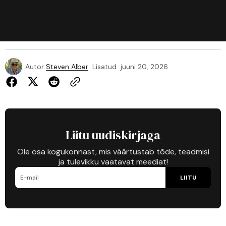
Autor
Steven Alber
Lisatud
juuni 20, 2026
Liitu uudiskirjaga
Ole osa kogukonnast, mis väärtustab tõde, teadmisi
ja tulevikku vaatavat meediat!
LIITU