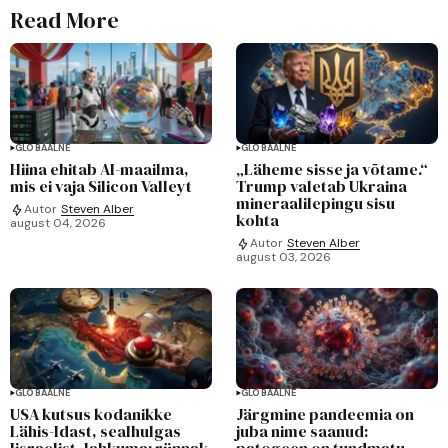
Read More
GLOBAALNE
GLOBAALNE
Hiina ehitab AI-maailma,
„Läheme sisse ja võtame.“
mis ei vaja Silicon Valleyt
Trump valetab Ukraina
mineraalilepingu sisu
Autor
Steven Alber
kohta
august 04, 2026
Autor
Steven Alber
august 03, 2026
GLOBAALNE
GLOBAALNE
USA kutsus kodanikke
Järgmine pandeemia on
Lähis-Idast, sealhulgas
juba nime saanud:
Iisraelist, lahkuma: rünnak
patogeen on tundmatu,