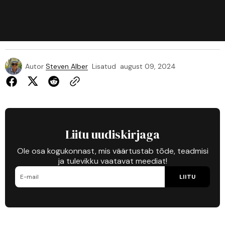
Autor
Steven Alber
Lisatud
august 09, 2024
Liitu uudiskirjaga
Ole osa kogukonnast, mis väärtustab tõde, teadmisi
ja tulevikku vaatavat meediat!
LIITU