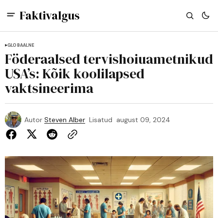
Faktivalgus
GLOBAALNE
Föderaalsed tervishoiuametnikud
USA’s: Kõik koolilapsed
vaktsineerima
Autor
Steven Alber
Lisatud
august 09, 2024