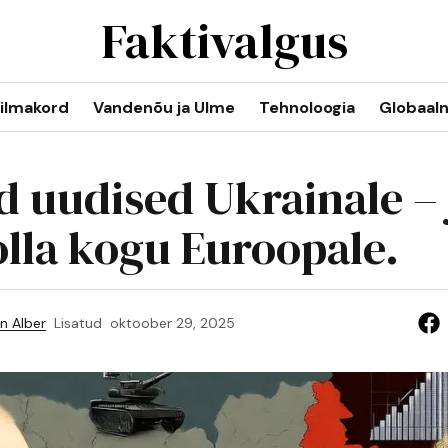
Faktivalgus
ilmakord
Vandenõu ja Ulme
Tehnoloogia
Globaal
d uudised Ukrainale – 
olla kogu Euroopale.
n Alber
Lisatud
oktoober 29, 2025