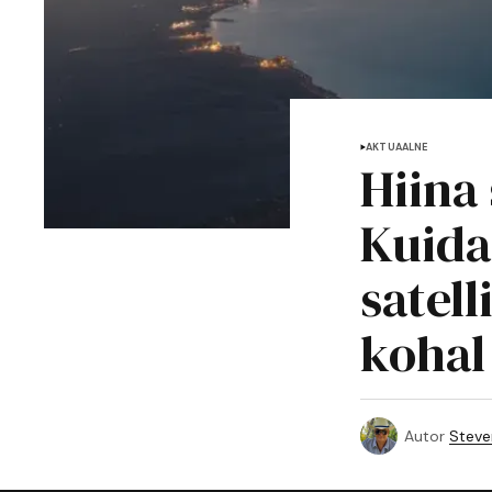
AKTUAALNE
Hiina 
Kuida
satell
kohal
Autor
Steve