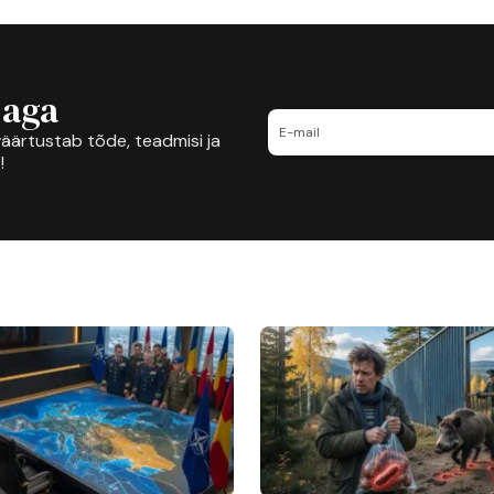
jaga
äärtustab tõde, teadmisi ja
!