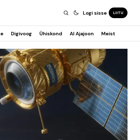
Logi sisse
LIITU
ne
Digivoog
Ühiskond
AI Ajajoon
Meist