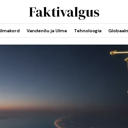
Faktivalgus
ilmakord
Vandenõu ja Ulme
Tehnoloogia
Globaal