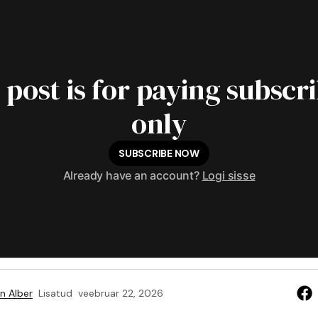
 post is for paying subscr
only
SUBSCRIBE NOW
Already have an account?
Logi sisse
n Alber
Lisatud
veebruar 22, 2026