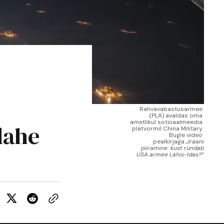
:
Rahvavabastusarmee 
(PLA) avaldas oma 
ametlikul sotsiaalmeedia 
 lahe
platvormil China Military 
Bugle video 
pealkirjaga 
„Iraani
piiramine: kust ründab
USA armee Lähis-Idas?“