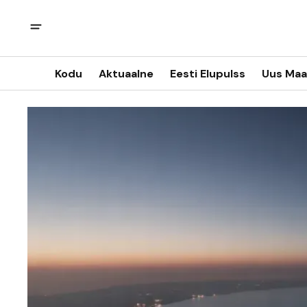
Kodu
Aktuaalne
Eesti Elupulss
Uus Maa