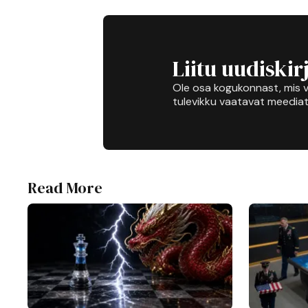
Liitu uudiskir
Ole osa kogukonnast, mis v
tulevikku vaatavat meediat
Read More