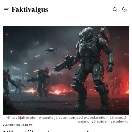
Faktivalgus
Hiina sõjaline biomehaanika ja autonoomsed eksoskeletid määravad 21. 
sajandi sõjapidamise tuleviku.
VANDENÕU JA ULME