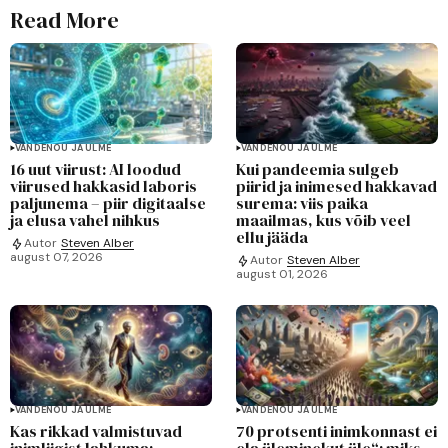
Read More
VANDENÕU JA ULME
VANDENÕU JA ULME
16 uut viirust: AI loodud
Kui pandeemia sulgeb
viirused hakkasid laboris
piirid ja inimesed hakkavad
paljunema – piir digitaalse
surema: viis paika
ja elusa vahel nihkus
maailmas, kus võib veel
ellu jääda
Autor
Steven Alber
august 07, 2026
Autor
Steven Alber
august 01, 2026
VANDENÕU JA ULME
VANDENÕU JA ULME
Kas rikkad valmistuvad
70 protsenti inimkonnast ei
inimliigist lahkuma:
ela üleminekut üle“: miks