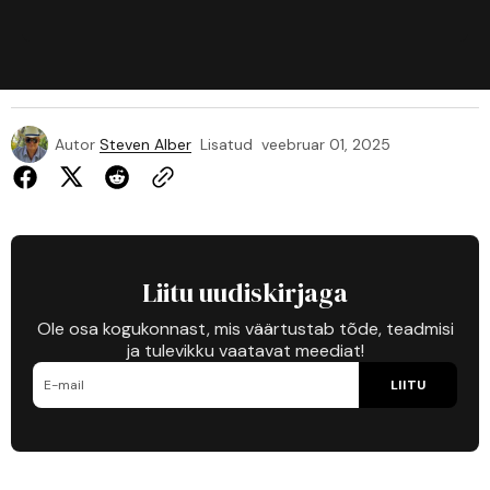
Autor
Steven Alber
Lisatud
veebruar 01, 2025
Liitu uudiskirjaga
Ole osa kogukonnast, mis väärtustab tõde, teadmisi
ja tulevikku vaatavat meediat!
LIITU