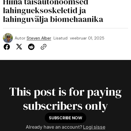
Hiina täisautonoomsed
lahingueksoskeletid ja
lahinguvälja biomehaanika
Autor
Steven Alber
Lisatud
veebruar 01, 2025
This post is for paying
subscribers only
SUBSCRIBE NOW
Already have an account?
Logi sisse