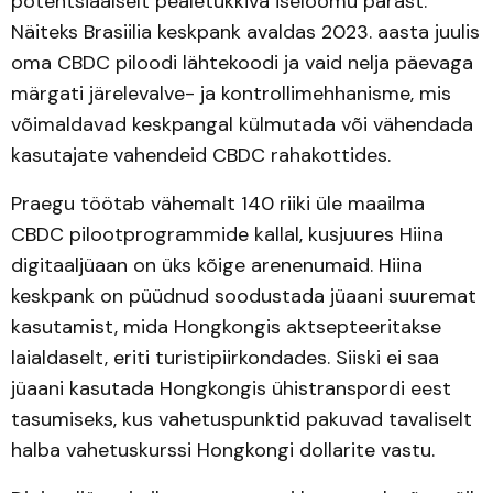
potentsiaalselt pealetükkiva iseloomu pärast.
Näiteks Brasiilia keskpank avaldas 2023. aasta juulis
oma CBDC piloodi lähtekoodi ja vaid nelja päevaga
märgati järelevalve- ja kontrollimehhanisme, mis
võimaldavad keskpangal külmutada või vähendada
kasutajate vahendeid CBDC rahakottides.
Praegu töötab vähemalt 140 riiki üle maailma
CBDC pilootprogrammide kallal, kusjuures Hiina
digitaaljüaan on üks kõige arenenumaid. Hiina
keskpank on püüdnud soodustada jüaani suuremat
kasutamist, mida Hongkongis aktsepteeritakse
laialdaselt, eriti turistipiirkondades. Siiski ei saa
jüaani kasutada Hongkongis ühistranspordi eest
tasumiseks, kus vahetuspunktid pakuvad tavaliselt
halba vahetuskurssi Hongkongi dollarite vastu.