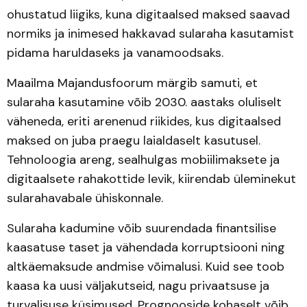
ohustatud liigiks, kuna digitaalsed maksed saavad
normiks ja inimesed hakkavad sularaha kasutamist
pidama haruldaseks ja vanamoodsaks.
Maailma Majandusfoorum märgib samuti, et
sularaha kasutamine võib 2030. aastaks oluliselt
väheneda, eriti arenenud riikides, kus digitaalsed
maksed on juba praegu laialdaselt kasutusel.
Tehnoloogia areng, sealhulgas mobiilimaksete ja
digitaalsete rahakottide levik, kiirendab üleminekut
sularahavabale ühiskonnale.
Sularaha kadumine võib suurendada finantsilise
kaasatuse taset ja vähendada korruptsiooni ning
altkäemaksude andmise võimalusi. Kuid see toob
kaasa ka uusi väljakutseid, nagu privaatsuse ja
turvalisuse küsimused. Prognooside kohaselt võib