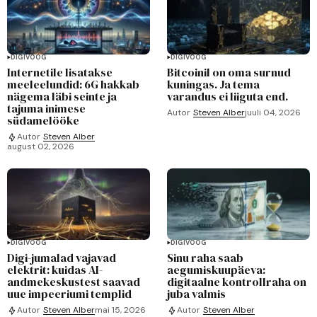
DIGIVOOG
DIGIVOOG
Internetile lisatakse
Bitcoinil on oma surnud
meeleelundid: 6G hakkab
kuningas. Ja tema
nägema läbi seinte ja
varandus ei liiguta end.
tajuma inimese
Autor
Steven Alber
juuli 04, 2026
südamelööke
Autor
Steven Alber
august 02, 2026
DIGIVOOG
DIGIVOOG
Digi-jumalad vajavad
Sinu raha saab
elektrit: kuidas AI-
aegumiskuupäeva:
andmekeskustest saavad
digitaalne kontrollraha on
uue impeeriumi templid
juba valmis
Autor
Steven Alber
mai 15, 2026
Autor
Steven Alber