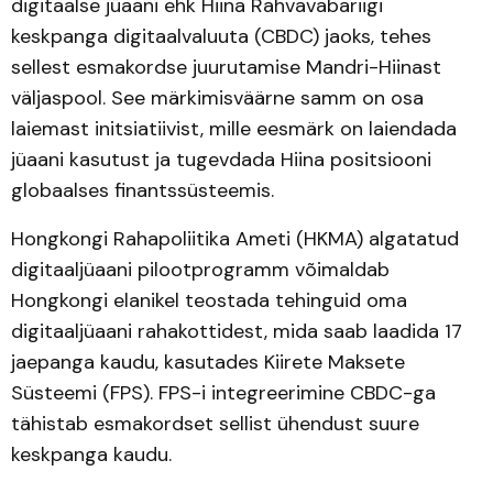
digitaalse jüaani ehk Hiina Rahvavabariigi
keskpanga digitaalvaluuta (CBDC) jaoks, tehes
sellest esmakordse juurutamise Mandri-Hiinast
väljaspool. See märkimisväärne samm on osa
laiemast initsiatiivist, mille eesmärk on laiendada
jüaani kasutust ja tugevdada Hiina positsiooni
globaalses finantssüsteemis.
Hongkongi Rahapoliitika Ameti (HKMA) algatatud
digitaaljüaani pilootprogramm võimaldab
Hongkongi elanikel teostada tehinguid oma
digitaaljüaani rahakottidest, mida saab laadida 17
jaepanga kaudu, kasutades Kiirete Maksete
Süsteemi (FPS). FPS-i integreerimine CBDC-ga
tähistab esmakordset sellist ühendust suure
keskpanga kaudu.