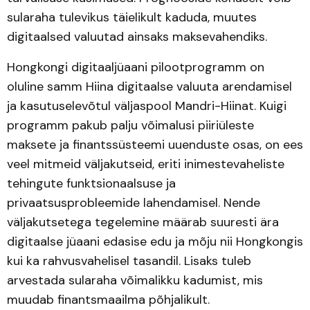
sularaha tulevikus täielikult kaduda, muutes
digitaalsed valuutad ainsaks maksevahendiks.
Hongkongi digitaaljüaani pilootprogramm on
oluline samm Hiina digitaalse valuuta arendamisel
ja kasutuselevõtul väljaspool Mandri-Hiinat. Kuigi
programm pakub palju võimalusi piiriüleste
maksete ja finantssüsteemi uuenduste osas, on ees
veel mitmeid väljakutseid, eriti inimestevaheliste
tehingute funktsionaalsuse ja
privaatsusprobleemide lahendamisel. Nende
väljakutsetega tegelemine määrab suuresti ära
digitaalse jüaani edasise edu ja mõju nii Hongkongis
kui ka rahvusvahelisel tasandil. Lisaks tuleb
arvestada sularaha võimalikku kadumist, mis
muudab finantsmaailma põhjalikult.