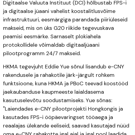
Digitaalse Valuuta Instituut (DCI) hõlbustab FPS-i
ja digitaalse jüaani vahelist koostalitlusvõime
infrastruktuuri, eesmärgiga parandada piiriüleseid
makseid, mis on üks G20 riikide tegevuskava
peamisi eesmärke. Sarnaselt plokiahela
protokollidele võimaldab digitaaljüaani
pilootprogramm 24/7 makseid.
HKMA tegevjuht Eddie Yue sõnul lisandub e-CNY
rakendusele ja rahakotile järk-järgult rohkem
funktsioone, kuna HKMA ja PBoC teevad koostööd
jaekaubanduse kaupmeeste laialdasema
kasutuselevõtu soodustamiseks. Yue sõnas:
"Laiendades e-CNY pilootprojekti Hongkongis ja
kasutades FPS-i ööpäevaringset tööaega ja
reaalajas ülekande eeliseid, saavad kasutajad nüüd
oma e-CNY rahakotte igal ajal ja igal pool laadida,