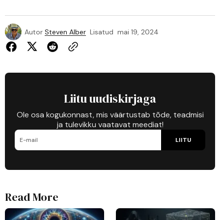
Autor
Steven Alber
Lisatud
mai 19, 2024
Liitu uudiskirjaga
Ole osa kogukonnast, mis väärtustab tõde, teadmisi
ja tulevikku vaatavat meediat!
LIITU
Read More