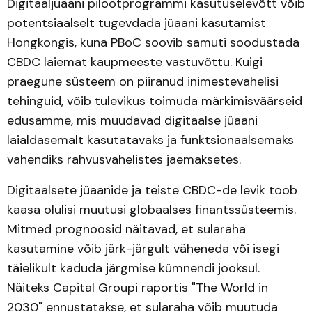
Digitaaljüaani pilootprogrammi kasutuselevõtt võib
potentsiaalselt tugevdada jüaani kasutamist
Hongkongis, kuna PBoC soovib samuti soodustada
CBDC laiemat kaupmeeste vastuvõttu. Kuigi
praegune süsteem on piiranud inimestevahelisi
tehinguid, võib tulevikus toimuda märkimisväärseid
edusamme, mis muudavad digitaalse jüaani
laialdasemalt kasutatavaks ja funktsionaalsemaks
vahendiks rahvusvahelistes jaemaksetes.
Digitaalsete jüaanide ja teiste CBDC-de levik toob
kaasa olulisi muutusi globaalses finantssüsteemis.
Mitmed prognoosid näitavad, et sularaha
kasutamine võib järk-järgult väheneda või isegi
täielikult kaduda järgmise kümnendi jooksul.
Näiteks Capital Groupi raportis "The World in
2030" ennustatakse, et sularaha võib muutuda