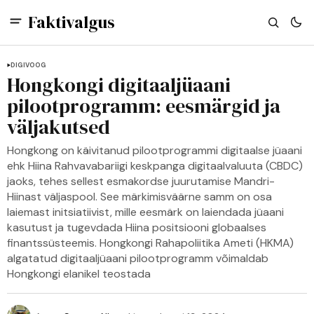
Faktivalgus
DIGIVOOG
Hongkongi digitaaljüaani
pilootprogramm: eesmärgid ja
väljakutsed
Hongkong on käivitanud pilootprogrammi digitaalse jüaani
ehk Hiina Rahvavabariigi keskpanga digitaalvaluuta (CBDC)
jaoks, tehes sellest esmakordse juurutamise Mandri-
Hiinast väljaspool. See märkimisväärne samm on osa
laiemast initsiatiivist, mille eesmärk on laiendada jüaani
kasutust ja tugevdada Hiina positsiooni globaalses
finantssüsteemis. Hongkongi Rahapoliitika Ameti (HKMA)
algatatud digitaaljüaani pilootprogramm võimaldab
Hongkongi elanikel teostada