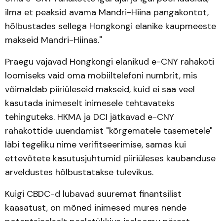
ilma et peaksid avama Mandri-Hiina pangakontot,
hõlbustades sellega Hongkongi elanike kaupmeeste
makseid Mandri-Hiinas."
Praegu vajavad Hongkongi elanikud e-CNY rahakoti
loomiseks vaid oma mobiiltelefoni numbrit, mis
võimaldab piiriüleseid makseid, kuid ei saa veel
kasutada inimeselt inimesele tehtavateks
tehinguteks. HKMA ja DCI jätkavad e-CNY
rahakottide uuendamist "kõrgematele tasemetele"
läbi tegeliku nime verifitseerimise, samas kui
ettevõtete kasutusjuhtumid piiriüleses kaubanduse
arveldustes hõlbustatakse tulevikus.
Kuigi CBDC-d lubavad suuremat finantsilist
kaasatust, on mõned inimesed mures nende