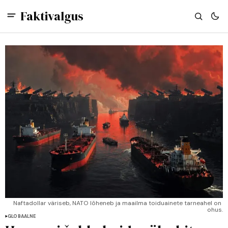
Faktivalgus
Naftadollar väriseb, NATO lõheneb ja maailma toiduainete tarneahel on 
ohus.
GLOBAALNE