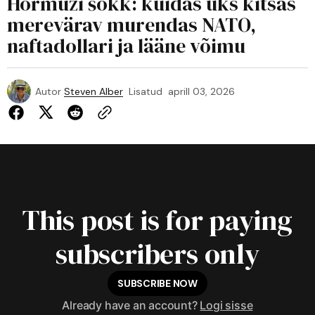
Hormuzi šokk: kuidas üks kitsas
merevärav murendas NATO,
naftadollari ja lääne võimu
Autor
Steven Alber
Lisatud
aprill 03, 2026
This post is for paying
subscribers only
SUBSCRIBE NOW
Already have an account?
Logi sisse