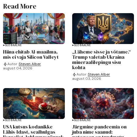
Read More
GLOBAALNE
GLOBAALNE
Hiina ehitab AI-maailma,
„Läheme sisse ja võtame.“
mis ei vaja Silicon Valleyt
Trump valetab Ukraina
mineraalilepingu sisu
Autor
Steven Alber
kohta
august 04, 2026
Autor
Steven Alber
august 03, 2026
GLOBAALNE
GLOBAALNE
USA kutsus kodanikke
Järgmine pandeemia on
Lähis-Idast, sealhulgas
juba nime saanud:
Iisraelist, lahkuma: rünnak
patogeen on tundmatu,