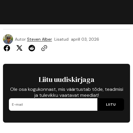
Autor
Steven Alber
Lisatud
aprill 03, 2026
Liitu uudiskirjaga
Ole osa kogukonnast, mis väärtustab tõde, teadmisi
ja tulevikku vaatavat meediat!
LIITU