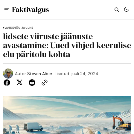
Faktivalgus
VANDENÕU JA ULME
Iidsete viiruste jäänuste
avastamine: Uued vihjed keerulise
elu päritolu kohta
Autor
Steven Alber
Lisatud
juuli 24, 2024