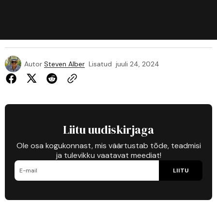
Autor
Steven Alber
Lisatud
juuli 24, 2024
Liitu uudiskirjaga
Ole osa kogukonnast, mis väärtustab tõde, teadmisi
ja tulevikku vaatavat meediat!
LIITU