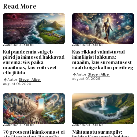
Read More
VANDENÕU JA ULME
VANDENÕU JA ULME
Kui pandeemia sulgeb
Kas rikkad valmistuvad
piirid ja inimesed hakkavad
inimliigist lahkuma:
surema: viis paika
maailm, kus surematusest
maailmas, kus võib veel
saab kõige kallim privileeg
ellu jääda
Autor
Steven Alber
august 01, 2026
Autor
Steven Alber
august 01, 2026
VANDENÕU JA ULME
VANDENÕU JA ULME
70 protsenti inimkonnast ei
Nähtamatu surmapilv:
ela üleminekut üle“: miks
kuidas Kamerunis hukkus