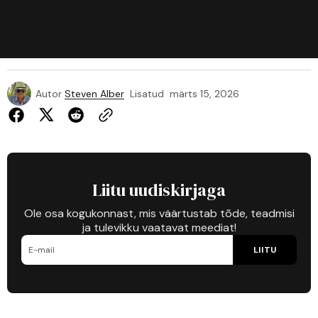
Autor
Steven Alber
Lisatud
märts 15, 2026
Liitu uudiskirjaga
Ole osa kogukonnast, mis väärtustab tõde, teadmisi
ja tulevikku vaatavat meediat!
LIITU