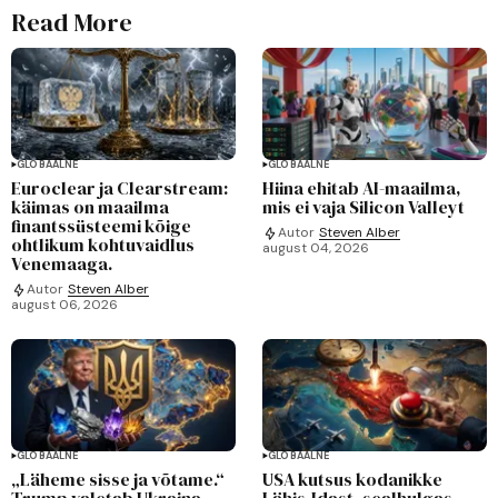
Read More
GLOBAALNE
GLOBAALNE
Euroclear ja Clearstream:
Hiina ehitab AI-maailma,
käimas on maailma
mis ei vaja Silicon Valleyt
finantssüsteemi kõige
Autor
Steven Alber
ohtlikum kohtuvaidlus
august 04, 2026
Venemaaga.
Autor
Steven Alber
august 06, 2026
GLOBAALNE
GLOBAALNE
„Läheme sisse ja võtame.“
USA kutsus kodanikke
Trump valetab Ukraina
Lähis-Idast, sealhulgas