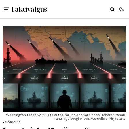
Faktivalgus
Washington tahab võitu, aga ei tea, milline see välja näeb. Teheran tahab 
rahu, aga keegi ei tea, kes selle allkirjastaks.
GLOBAALNE