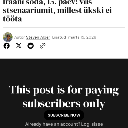
Iraani sõda, 15. päev: viis
stsenaariumit, millest ükski ei
tööta
Autor
Steven Alber
Lisatud
märts 15, 2026
This post is for paying
subscribers only
SUBSCRIBE NOW
Already have an account?
Logi sisse