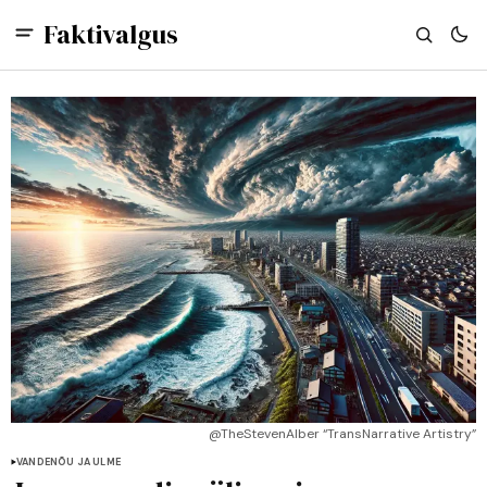
Faktivalgus
@TheStevenAlber “TransNarrative Artistry”
VANDENÕU JA ULME