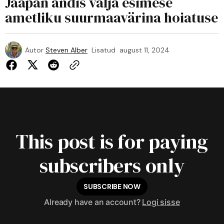
Jaapan andis välja esimese
ametliku suurmaavärina hoiatuse
Autor
Steven Alber
Lisatud
august 11, 2024
This post is for paying
subscribers only
SUBSCRIBE NOW
Already have an account?
Logi sisse