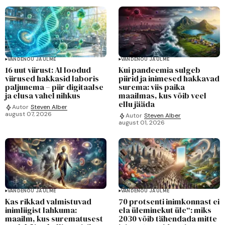
VANDENÕU JA ULME
VANDENÕU JA ULME
16 uut viirust: AI loodud
Kui pandeemia sulgeb
viirused hakkasid laboris
piirid ja inimesed hakkavad
paljunema – piir digitaalse
surema: viis paika
ja elusa vahel nihkus
maailmas, kus võib veel
ellu jääda
Autor
Steven Alber
august 07, 2026
Autor
Steven Alber
august 01, 2026
VANDENÕU JA ULME
VANDENÕU JA ULME
Kas rikkad valmistuvad
70 protsenti inimkonnast ei
inimliigist lahkuma:
ela üleminekut üle“: miks
maailm, kus surematusest
2030 võib tähendada mitte