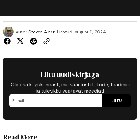
Autor
Steven Alber
Lisatud
august 11, 2024
Liitu uudiskirjaga
Ole osa kogukonnast, mis väärtustab tõde, teadmisi
ja tulevikku vaatavat meediat!
LIITU
Read More