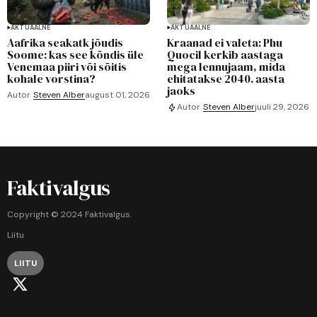
AKTUAALNE
AKTUAALNE
Aafrika seakatk jõudis
Kraanad ei valeta: Phu
Soome: kas see kõndis üle
Quocil kerkib aastaga
Venemaa piiri või sõitis
mega lennujaam, mida
kohale vorstina?
ehitatakse 2040. aasta
jaoks
Autor
Steven Alber
august 01, 2026
Autor
Steven Alber
juuli 29, 2026
Faktivalgus
Copyright © 2024 Faktivalgus.
Liitu
LIITU