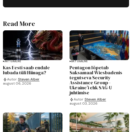
Read More
AKTUAALNE
AKTUAALNE
Kas Eesti saab endale
Pentagon lõpetab
lubada tüli Hiinaga?
Saksamaal Wiesbadenis
tegutseva Security
Autor
Steven Alber
Assistance Group–
august 06, 2026
Ukraine’i ehk SAG-U
juhtimise
Autor
Steven Alber
august 03, 2026