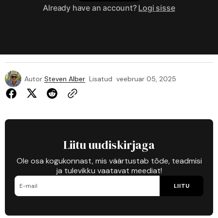
Already have an account?
Logi sisse
Autor
Steven Alber
Lisatud
veebruar 05, 2025
Liitu uudiskirjaga
Ole osa kogukonnast, mis väärtustab tõde, teadmisi
ja tulevikku vaatavat meediat!
LIITU