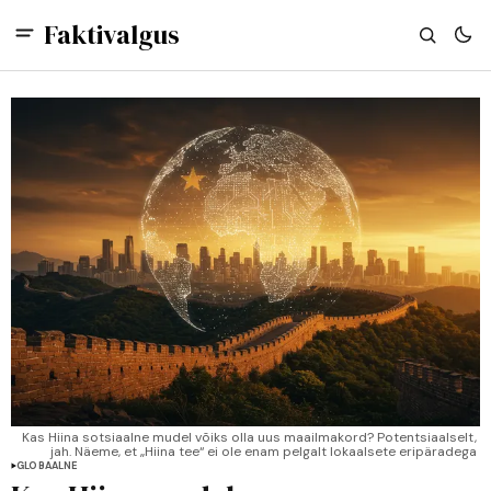
Faktivalgus
Kas Hiina sotsiaalne mudel võiks olla uus maailmakord? Potentsiaalselt, 
jah. Näeme, et „Hiina tee“ ei ole enam pelgalt lokaalsete eripäradega 
nähtus, vaid tõsine alternatiiv Lääne demokraatlikule kapitalismile.
GLOBAALNE