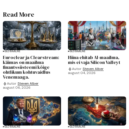
Read More
GLOBAALNE
GLOBAALNE
Euroclear ja Clearstream:
Hiina ehitab AI-maailma,
käimas on maailma
mis ei vaja Silicon Valleyt
finantssüsteemi kõige
Autor
Steven Alber
ohtlikum kohtuvaidlus
august 04, 2026
Venemaaga.
Autor
Steven Alber
august 06, 2026
GLOBAALNE
GLOBAALNE