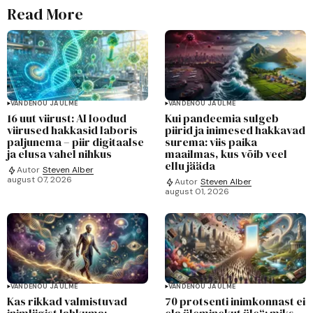
Read More
VANDENÕU JA ULME
VANDENÕU JA ULME
16 uut viirust: AI loodud
Kui pandeemia sulgeb
viirused hakkasid laboris
piirid ja inimesed hakkavad
paljunema – piir digitaalse
surema: viis paika
ja elusa vahel nihkus
maailmas, kus võib veel
ellu jääda
Autor
Steven Alber
august 07, 2026
Autor
Steven Alber
august 01, 2026
VANDENÕU JA ULME
VANDENÕU JA ULME
Kas rikkad valmistuvad
70 protsenti inimkonnast ei
inimliigist lahkuma:
ela üleminekut üle“: miks