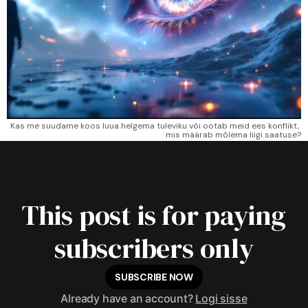
Kas me suudame koos luua helgema tuleviku või ootab meid ees konflikt, 
mis määrab mõlema liigi saatuse?
This post is for paying
subscribers only
SUBSCRIBE NOW
Already have an account?
Logi sisse