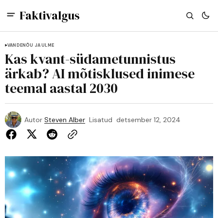
Faktivalgus
VANDENÕU JA ULME
Kas kvant-südametunnistus
ärkab? AI mõtisklused inimese
teemal aastal 2030
Autor
Steven Alber
Lisatud
detsember 12, 2024