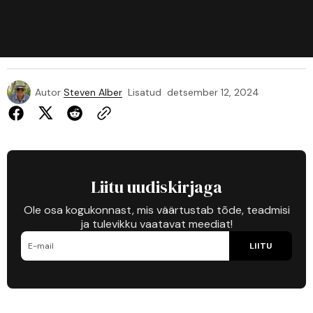
Autor
Steven Alber
Lisatud
detsember 12, 2024
Liitu uudiskirjaga
Ole osa kogukonnast, mis väärtustab tõde, teadmisi
ja tulevikku vaatavat meediat!
LIITU