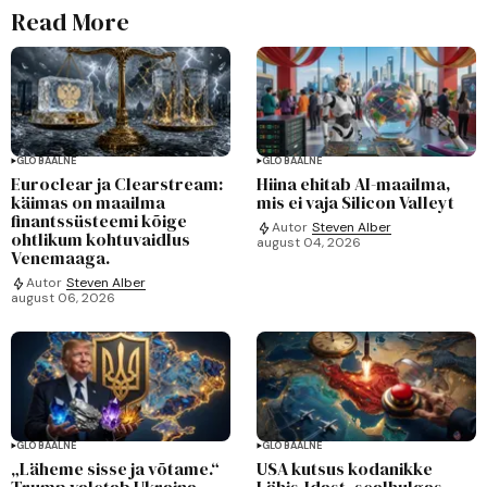
Read More
GLOBAALNE
GLOBAALNE
Euroclear ja Clearstream:
Hiina ehitab AI-maailma,
käimas on maailma
mis ei vaja Silicon Valleyt
finantssüsteemi kõige
Autor
Steven Alber
ohtlikum kohtuvaidlus
august 04, 2026
Venemaaga.
Autor
Steven Alber
august 06, 2026
GLOBAALNE
GLOBAALNE
„Läheme sisse ja võtame.“
USA kutsus kodanikke
Trump valetab Ukraina
Lähis-Idast, sealhulgas