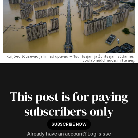
Kui jõed tõusevad ja linnad upuvad — Tsuntszjani ja Žuntszjani südames 
voolab nüüd muda, mitte aeg.
This post is for paying
subscribers only
SUBSCRIBE NOW
Already have an account?
Logi sisse