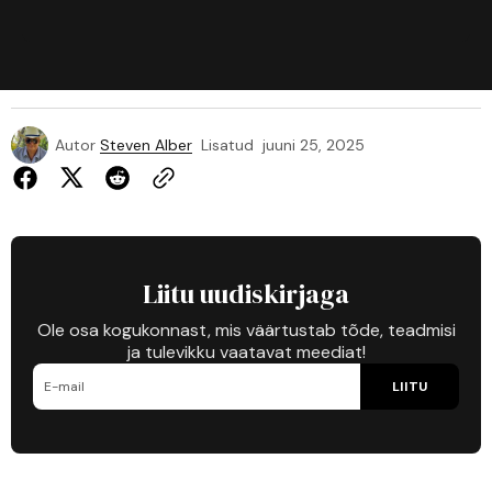
Autor
Steven Alber
Lisatud
juuni 25, 2025
Liitu uudiskirjaga
Ole osa kogukonnast, mis väärtustab tõde, teadmisi
ja tulevikku vaatavat meediat!
LIITU