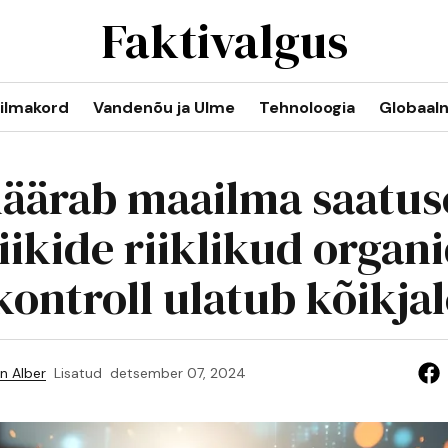
Faktivalgus
ilmakord
Vandenõu ja Ulme
Tehnoloogia
Globaal
äärab maailma saatus
iikide riiklikud organi
kontroll ulatub kõikjal
n Alber
Lisatud
detsember 07, 2024