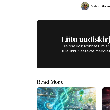
Autor
Steve
Liitu uudiskir
Ole osa kogukonnast, mis v
tulevikku vaatavat meediat
Read More