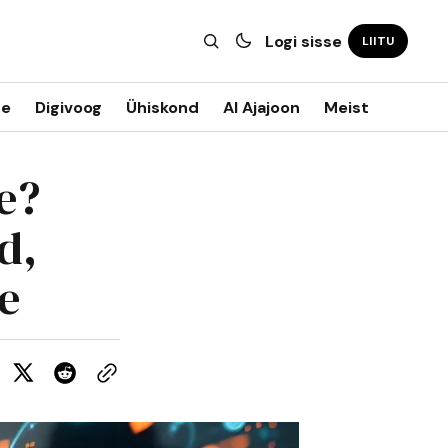
Logi sisse
LIITU
ne
Digivoog
Ühiskond
AI Ajajoon
Meist
e?
d,
e