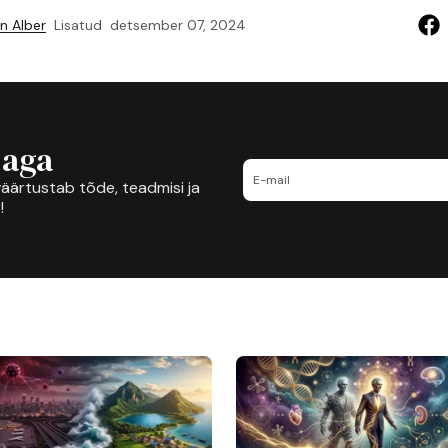
n Alber
Lisatud
detsember 07, 2024
jaga
äärtustab tõde, teadmisi ja
!