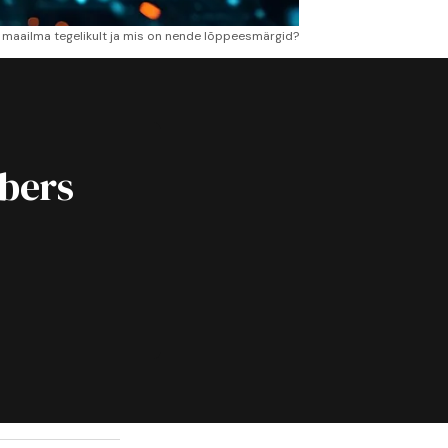
d maailma tegelikult ja mis on nende lõppeesmärgid?
ibers