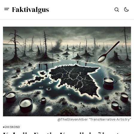
Faktivalgus
@TheStevenAlber “TransNarrative Artistry”
ÜHISKOND