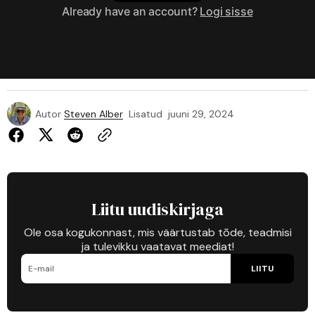
Already have an account?
Logi sisse
Autor
Steven Alber
Lisatud
juuni 29, 2024
Liitu uudiskirjaga
Ole osa kogukonnast, mis väärtustab tõde, teadmisi
ja tulevikku vaatavat meediat!
LIITU