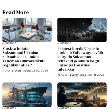
Read More
ÜHISKOND
ÜHISKOND
Moskva hoiatas
Esimest korda 90 aasta
Saksamaad Ukraina
jooksul: Volkswagen võib
relvaabi eest – mida
sulgeda Saksamaa
Venemaa suursaadikule
tehaseid ja muuta kogu
tegelikult ütles?
Euroopa tööstuse
tulevikku
Autor
Steven Alber
juuli 20, 2026
Autor
Steven Alber
juuli 11, 2026
ÜHISKOND
ÜHISKOND