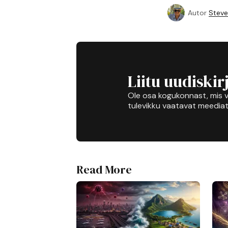
Autor
Steve
Liitu uudiskir
Ole osa kogukonnast, mis v
tulevikku vaatavat meediat
Read More