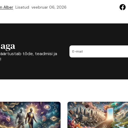
n Alber
Lisatud
veebruar 06, 2026
jaga
äärtustab tõde, teadmisi ja
!