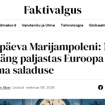
Faktivalgus
ilmakord
Vandenõu ja Ulme
Tehnoloogia
Globaal
päeva Marijampoleni:
äng paljastas Euroopa
ma saladuse
n Alber
Lisatud
veebruar 06, 2026