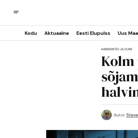
Kodu
Aktuaalne
Eesti Elupulss
Uus Maa
VANDENÕU JA ULME
Kolm 
sõjam
halvi
Autor
Steve