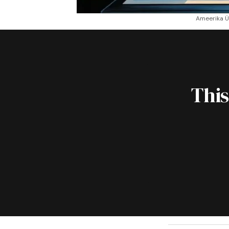
Ameerika Üh
This