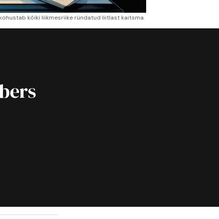
kohustab kõiki liikmesriike ründatud liitlast kaitsma. 
ibers