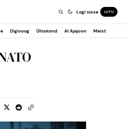
Logi sisse
LIITU
ne
Digivoog
Ühiskond
AI Ajajoon
Meist
 NATO