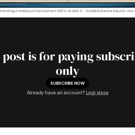
endriigid keeldusid käivitamast NATO artiklit 5 – kollektiivkaitse klauslit, mis 
 post is for paying subscr
only
SUBSCRIBE NOW
Already have an account?
Logi sisse