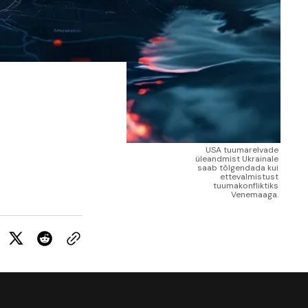
USA tuumarelvade 
üleandmist Ukrainale 
saab tõlgendada kui 
ettevalmistust 
tuumakonfliktiks 
Venemaaga. 