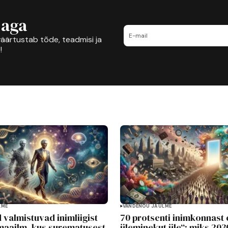
jaga
äärtustab tõde, teadmisi ja
!
LME
VANDENÕU JA ULME
 valmistuvad inimliigist
70 protsenti inimkonnast e
maailm, kus surematusest
üleminekut üle“: miks 203