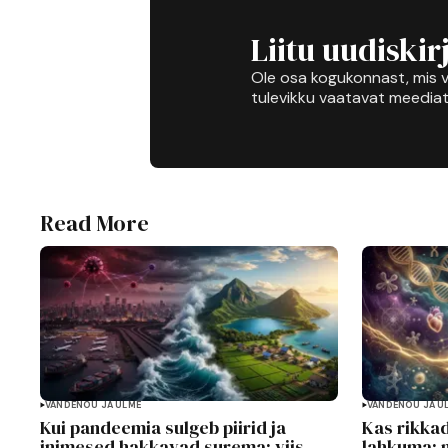
Liitu uudiskir
Ole osa kogukonnast, mis v
tulevikku vaatavat meediat
Read More
VANDENÕU JA ULME
VANDENÕU JA U
Kui pandeemia sulgeb piirid ja
Kas rikkad
inimesed hakkavad surema: viis
lahkuma: 