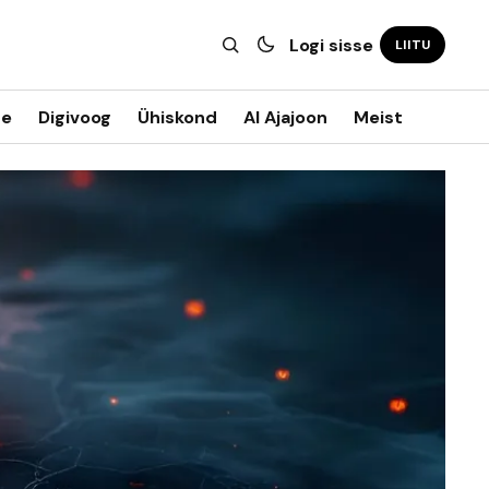
Logi sisse
LIITU
ne
Digivoog
Ühiskond
AI Ajajoon
Meist