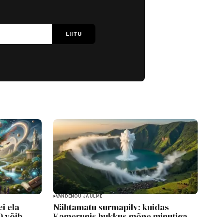
LIITU
VANDENÕU JA ULME
i ela
Nähtamatu surmapilv: kuidas
0 võib
Kamerunis hukkus mõne minutiga