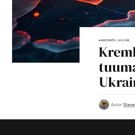
VANDENÕU JA ULME
Kreml
tuuma
Ukrai
Autor
Steve