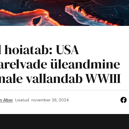
 hoiatab: USA
relvade üleandmine
nale vallandab WWIII
n Alber
Lisatud
november 26, 2024