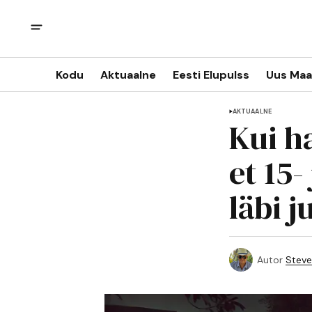
Kodu
Aktuaalne
Eesti Elupulss
Uus Maa
AKTUAALNE
Kui h
et 15-
läbi 
Autor
Steve