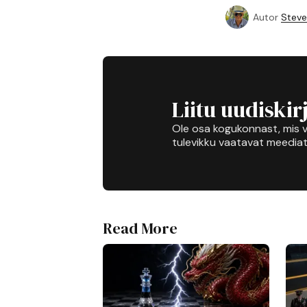
Autor
Steve
Liitu uudiskir
Ole osa kogukonnast, mis v
tulevikku vaatavat meediat
Read More