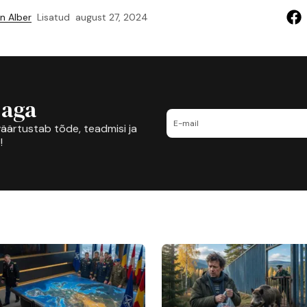
n Alber
Lisatud
august 27, 2024
jaga
äärtustab tõde, teadmisi ja
!