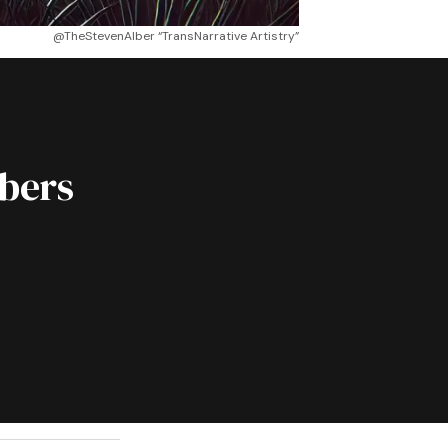
@TheStevenAlber “TransNarrative Artistry”
ibers