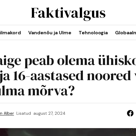
Faktivalgus
ilmakord
Vandenõu ja Ulme
Tehnoloogia
Globaal
aige peab olema ühisk
 ja 16-aastased noored 
julma mõrva?
n Alber
Lisatud
august 27, 2024