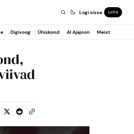
Logi sisse
LIITU
ne
Digivoog
Ühiskond
AI Ajajoon
Meist
ond,
viivad