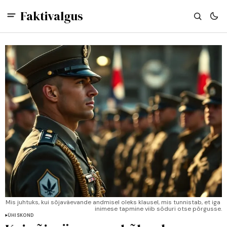
Faktivalgus
Mis juhtuks, kui sõjaväevande andmisel oleks klausel, mis tunnistab, et iga 
inimese tapmine viib sõduri otse põrgusse.
ÜHISKOND