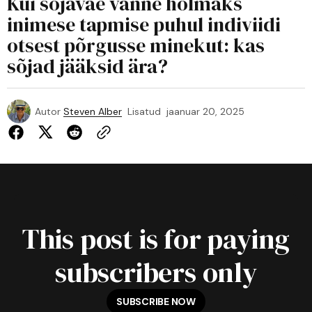
Kui sõjaväe vanne hõlmaks
inimese tapmise puhul indiviidi
otsest põrgusse minekut: kas
sõjad jääksid ära?
Autor
Steven Alber
Lisatud
jaanuar 20, 2025
This post is for paying
subscribers only
SUBSCRIBE NOW