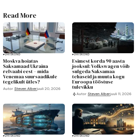
Read More
ÜHISKOND
ÜHISKOND
Moskva hoiatas
Esimest korda 90 aasta
Saksamaad Ukraina
jooksul: Volkswagen võib
relvaabi eest – mida
sulgeda Saksamaa
Venemaa suursaadikule
tehaseid ja muuta kogu
tegelikult ütles?
Euroopa tööstuse
tulevikku
Autor
Steven Alber
juuli 20, 2026
Autor
Steven Alber
juuli 11, 2026
ÜHISKOND
ÜHISKOND