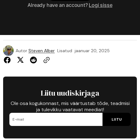
Already have an account?
Logi sisse
Autor
Steven Alber
Lisatud
jaanuar 20, 2025
Liitu uudiskirjaga
Ole osa kogukonnast, mis väärtustab tõde, teadmisi
ja tulevikku vaatavat meediat!
LIITU