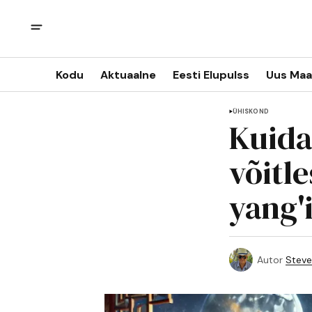
Kodu
Aktuaalne
Eesti Elupulss
Uus Maa
ÜHISKOND
Kuida
võitle
yang'i
Autor
Steve