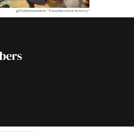
@TheStevenAlber “TransNarrative Artistry”
ibers