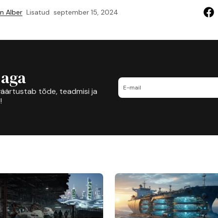
n Alber
Lisatud
september 15, 2024
jaga
äärtustab tõde, teadmisi ja
!