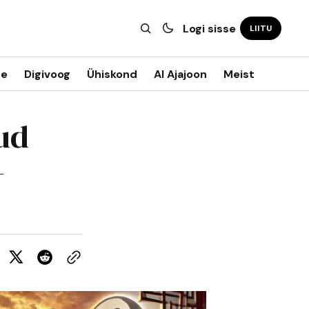
Logi sisse
LIITU
ne
Digivoog
Ühiskond
AI Ajajoon
Meist
ud
-