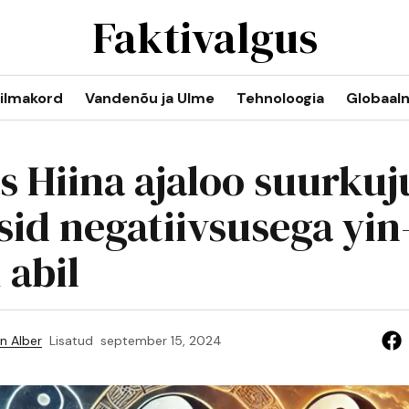
Faktivalgus
ilmakord
Vandenõu ja Ulme
Tehnoloogia
Globaal
s Hiina ajaloo suurkuj
sid negatiivsusega yin
 abil
n Alber
Lisatud
september 15, 2024