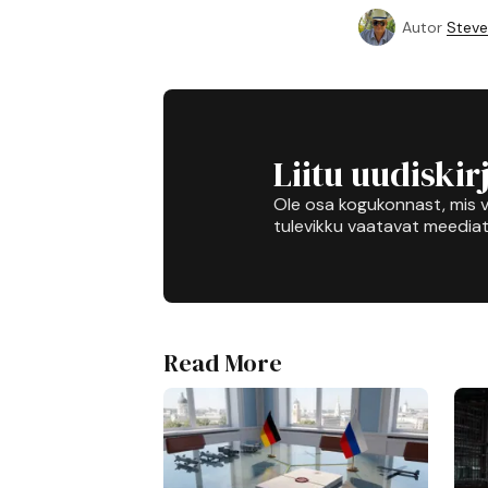
Autor
Steve
Liitu uudiskir
Ole osa kogukonnast, mis v
tulevikku vaatavat meediat
Read More