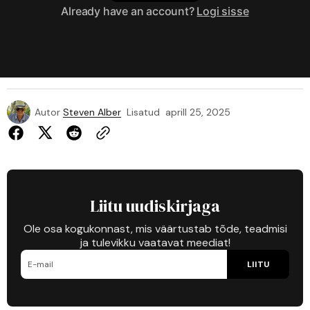
Already have an account?
Logi sisse
Autor
Steven Alber
Lisatud
aprill 25, 2025
Liitu uudiskirjaga
Ole osa kogukonnast, mis väärtustab tõde, teadmisi
ja tulevikku vaatavat meediat!
LIITU