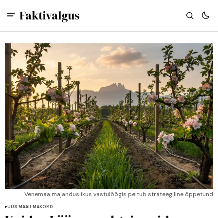
Faktivalgus
Venemaa majanduslikus vastulöögis peitub strateegiline õppetund
UUS MAAILMAKORD