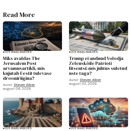
Read More
UUS MAAILMAKORD
UUS MAAILMAKORD
Miks avaldas The
Trump ei andnud Volodja
Jerusalem Post
Zelenskõile Patrioti
arvamusartikli, mis
litsentsi: mis juhtus suletud
kujutab Eestit tulevase
uste taga?
drooniriigina?
Autor
Steven Alber
august 02, 2026
Autor
Steven Alber
august 06, 2026
UUS MAAILMAKORD
UUS MAAILMAKORD