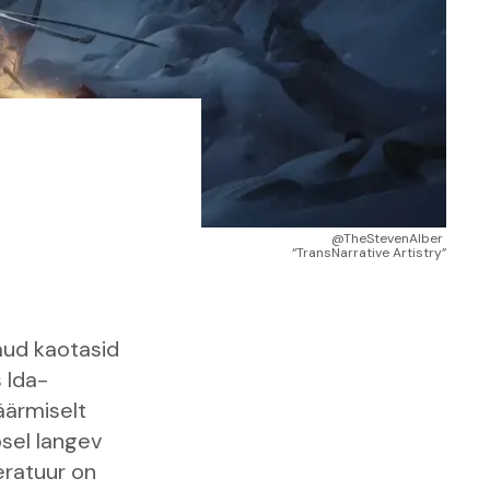
@TheStevenAlber 
“TransNarrative Artistry”
mud kaotasid
 Ida-
äärmiselt
ösel langev
eratuur on