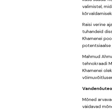
valimistel, mi
kõrvaldamisek
Raisi verine a
tuhandeid diss
Khamenei poolt
potentsiaalse 
Mahmud Ahmadi
tehnokraadi M
Khamenei oleks
võimuvõitlusen
Vandenõuteoo
Mõned arvavad,
väidavad mõne