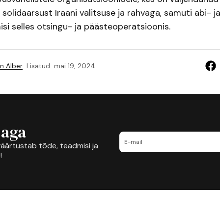
solidaarsust Iraani valitsuse ja rahvaga, samuti abi- j
i selles otsingu- ja päästeoperatsioonis.
n Alber
Lisatud
mai 19, 2024
jaga
äärtustab tõde, teadmisi ja
!