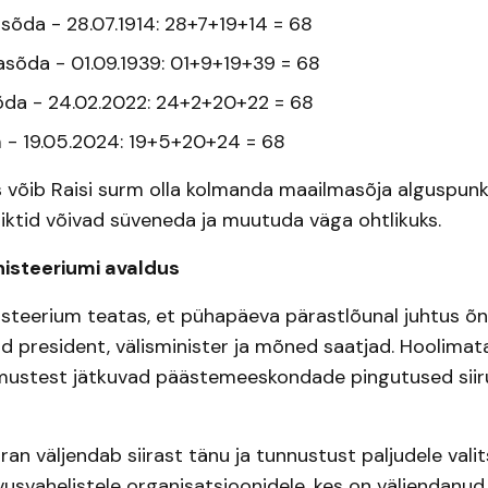
asõda - 28.07.1914: 28+7+19+14 = 68
asõda - 01.09.1939: 01+9+19+39 = 68
õda - 24.02.2022: 24+2+20+22 = 68
m - 19.05.2024: 19+5+20+24 = 68
 võib Raisi surm olla kolmanda maailmasõja alguspunkt
liktid võivad süveneda ja muutuda väga ohtlikuks.
inisteeriumi avaldus
nisteerium teatas, et pühapäeva pärastlõunal juhtus õn
lid president, välisminister ja mõned saatjad. Hoolimat
imustest jätkuvad päästemeeskondade pingutused siir
Iran väljendab siirast tänu ja tunnustust paljudele valit
ahvusvahelistele organisatsioonidele, kes on väljendanud 