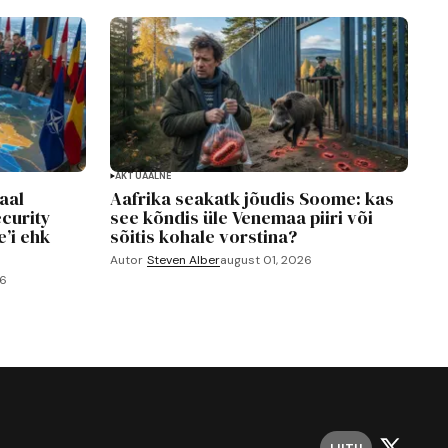
AKTUAALNE
aal
Aafrika seakatk jõudis Soome: kas
curity
see kõndis üle Venemaa piiri või
’i ehk
sõitis kohale vorstina?
Autor
Steven Alber
august 01, 2026
26