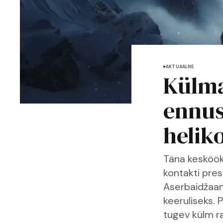
AKTUAALNE
Külma
ennus
helik
Täna kesköök
kontakti pres
Aserbaidžaan
keeruliseks. 
tugev külm ra