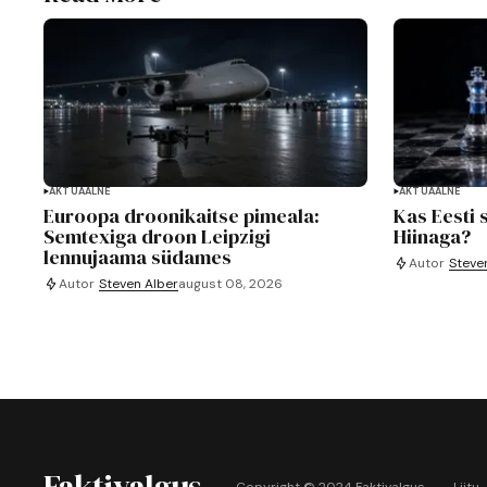
AKTUAALNE
AKTUAALNE
Euroopa droonikaitse pimeala:
Kas Eesti 
Semtexiga droon Leipzigi
Hiinaga?
lennujaama südames
Autor
Steve
Autor
Steven Alber
august 08, 2026
Faktivalgus
Copyright © 2024 Faktivalgus.
Liitu