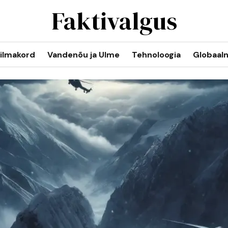
Faktivalgus
ilmakord
Vandenõu ja Ulme
Tehnoloogia
Globaal