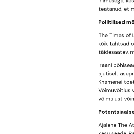
inimesega, kes
teatanud, et m
Poliitilised 
The Times of Is
kõik tähtsad o
täidesaatev, mi
Iraani põhisea
ajutiselt ase
Khamenei toeta
Võimuvõitlus 
võimalust või
Potentsiaalsed
Ajalehe The At
kasu saada. Ra