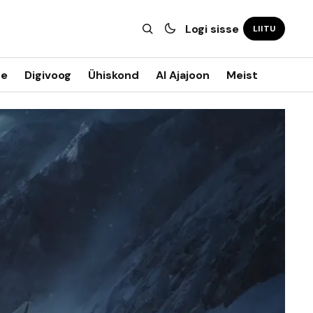
Logi sisse
LIITU
ne
Digivoog
Ühiskond
AI Ajajoon
Meist