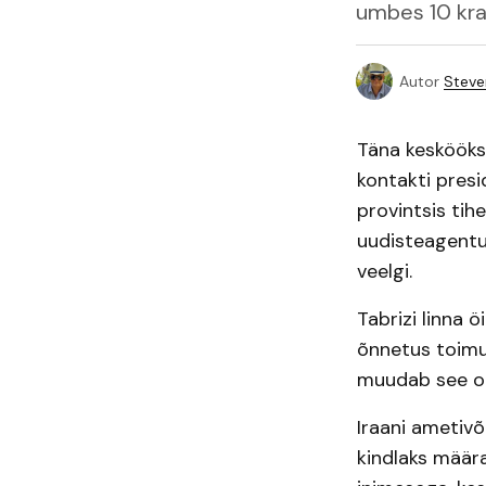
umbes 10 kra
Autor
Steve
Täna keskööks
kontakti presi
provintsis tih
uudisteagentu
veelgi.
Tabrizi linna
õnnetus toimu
muudab see ots
Iraani ametivõ
kindlaks määra