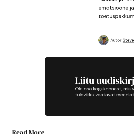
emotsioone ja 
toetuspakkumis
Autor
Steve
Liitu uudiskir
Ole osa kogukonnast, mis v
tulevikku vaatavat meediat
Read More