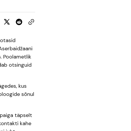
aotasid
-Aserbaidžaani
. Poolametlik
dab otsinguid
ägedes, kus
oloogide sõnul
spaiga täpselt
kontakti kahe