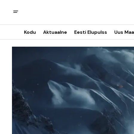
Kodu
Aktuaalne
Eesti Elupulss
Uus Maa