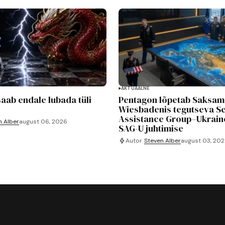
AKTUAALNE
saab endale lubada tüli
Pentagon lõpetab Saksam
Wiesbadenis tegutseva Se
Assistance Group–Ukraine
n Alber
august 06, 2026
SAG-U juhtimise
Autor
Steven Alber
august 03, 20