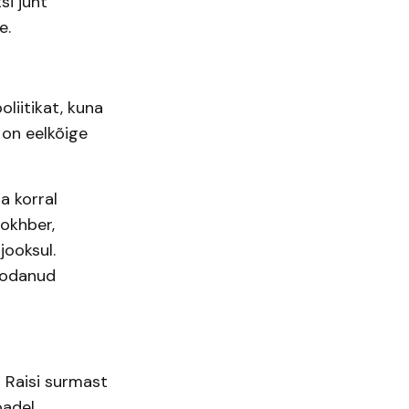
si juht
e.
oliitikat, kuna
 on eelkõige
a korral
okhber,
jooksul.
oodanud
s Raisi surmast
badel