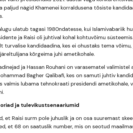
da paljud nägid Khamenei korraldusena tõsiste kandida
s.
jalugu ulatub tagasi 1980ndatesse, kui Islamivabariik h
idente ja Raisi oli juhtival kohal kohtuvõimu süsteemis.
 turvalise kandidaadina, kes ei ohustaks tema võimu, 
järeltulijana kõrgeima juhi ametikohale.
nejad ja Hassan Rouhani on varasematel valimistel a
ohammad Bagher Qalibafi, kes on samuti juhtiv kandid
 valmis lubama tehnokraati presidendi ametikohale, võ
i.
riad ja tulevikustsenaariumid
 et Raisi surm pole juhuslik ja on osa suuremast skee
d, et 68 on saatuslik number, mis on seotud maailm