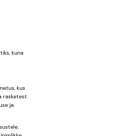
iks, kuna
netus, kus
a rasketest
use ja
sustele,
inimlikke