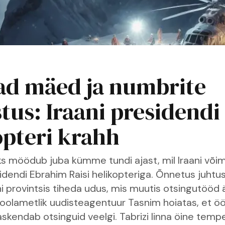
d mäed ja numbrite
tus: Iraani presidendi
opteri krahh
s möödub juba kümme tundi ajast, mil Iraani või
idendi Ebrahim Raisi helikopteriga. Õnnetus juhtus
i provintsis tiheda udus, mis muutis otsingutööd 
Poolametlik uudisteagentuur Tasnim hoiatas, et ö
skendab otsinguid veelgi. Tabrizi linna öine temp