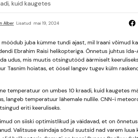
adi, kuid kaugetes
n Alber
Lisatud
mai 19, 2024
 möödub juba kümme tundi ajast, mil Iraani võimud k
dendi Ebrahim Raisi helikopteriga. Õnnetus juhtus Ida
eda udus, mis muutis otsingutööd äärmiselt keeruliseks
ur Tasnim hoiatas, et öösel langev tugev külm rasken
 öine temperatuur on umbes 10 kraadi, kuid kaugetes m
s, langeb temperatuur lähemale nullile. CNN-i meteor
ingud eriti keeruliseks.
imud on siiski optimistlikud ja väidavad, et on õnnetu
nud. Valitsuse esindaja sõnul suutsid nad varem luua 