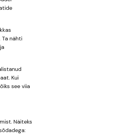
atide
ukkas
 Ta nähti
ja
listanud
aat. Kui
iks see viia
mist. Näiteks
asõdadega: