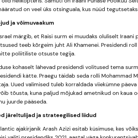
 olid helikopteris. Samuti on Iraani Punase Poolkuu Selt
ääratud on veel üks otsinguala, kus nüüd tegutsetaks
mõjud ja võimuvaakum
rael märgib, et Raisi surm ei muudaks oluliselt Iraani p
tsused teeb kõrgeim juht Ali Khamenei. Presidendi roll
tte poliitiliste otsuste tegija.
duse kohaselt lähevad presidendi volitused tema surm
presidendi kätte. Praegu täidab seda rolli Mohammad M
ja. Uued valimised tuleb korraldada viiekümne päeva 
võib tõusta, kuna paljud mõjukad ametnikud on kaua 
mu juurde pääseda.
 järeltulijad ja strateegilised liidud
lantic ajakirjanik Arash Azizi esitab küsimuse, kes võik
isi valiti presidendiks 2021. aastal väga konkurentsiva