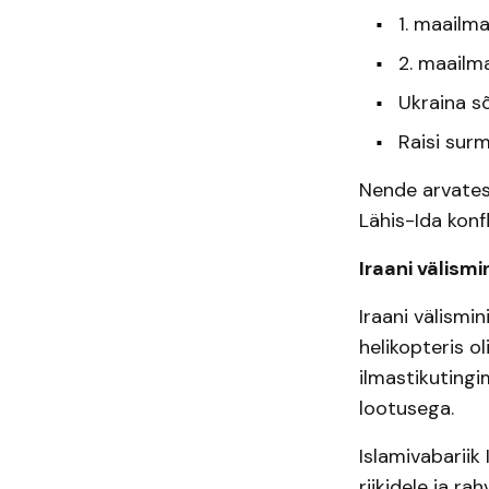
1. maailm
2. maailm
Ukraina s
Raisi sur
Nende arvates
Lähis-Ida konf
Iraani välism
Iraani välismi
helikopteris o
ilmastikuting
lootusega.
Islamivabariik 
riikidele ja r