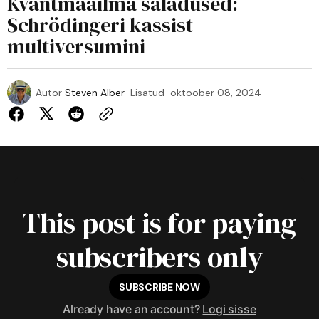
Kvantmaailma saladused:
Schrödingeri kassist
multiversumini
Autor
Steven Alber
Lisatud
oktoober 08, 2024
This post is for paying
subscribers only
SUBSCRIBE NOW
Already have an account?
Logi sisse