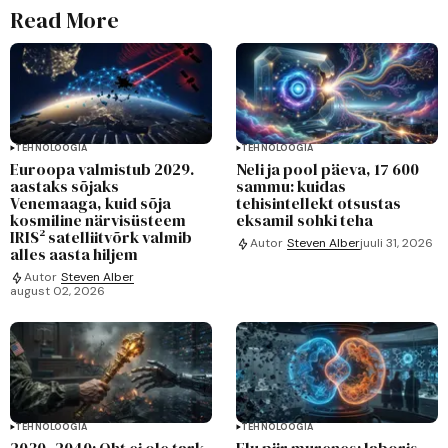
Read More
TEHNOLOOGIA
TEHNOLOOGIA
Euroopa valmistub 2029.
Neli ja pool päeva, 17 600
aastaks sõjaks
sammu: kuidas
Venemaaga, kuid sõja
tehisintellekt otsustas
kosmiline närvisüsteem
eksamil sohki teha
IRIS² satelliitvõrk valmib
Autor
Steven Alber
juuli 31, 2026
alles aasta hiljem
Autor
Steven Alber
august 02, 2026
TEHNOLOOGIA
TEHNOLOOGIA
2030–2040: Oht ei ole tark
Elu piir murenes: laboris