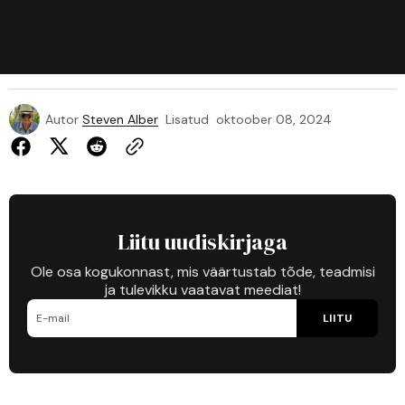
Autor
Steven Alber
Lisatud
oktoober 08, 2024
Liitu uudiskirjaga
Ole osa kogukonnast, mis väärtustab tõde, teadmisi
ja tulevikku vaatavat meediat!
LIITU