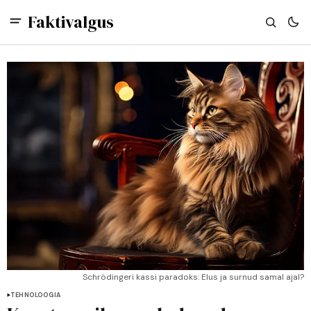
Faktivalgus
Schrödingeri kassi paradoks: Elus ja surnud samal ajal?
TEHNOLOOGIA