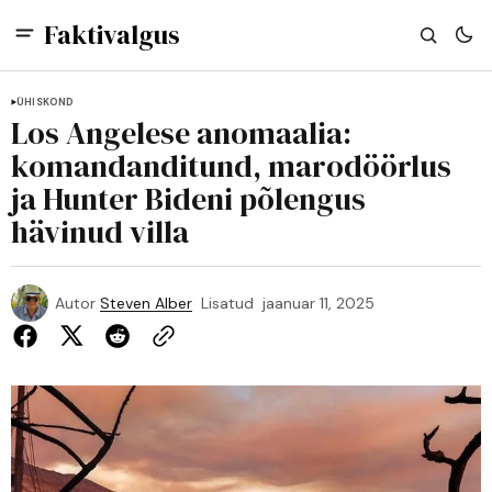
Faktivalgus
ÜHISKOND
Los Angelese anomaalia:
komandanditund, marodöörlus
ja Hunter Bideni põlengus
hävinud villa
Autor
Steven Alber
Lisatud
jaanuar 11, 2025