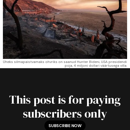
Üheks silmapaistvamaks ohvriks on saanud Hunter Bideni, USA presidendi 
poja, 4 miljoni dollari väärtusega villa.
This post is for paying
subscribers only
SUBSCRIBE NOW