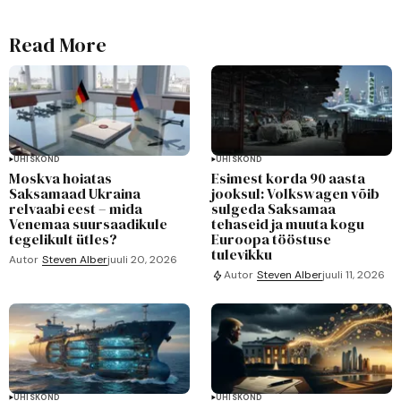
Read More
ÜHISKOND
ÜHISKOND
Moskva hoiatas
Esimest korda 90 aasta
Saksamaad Ukraina
jooksul: Volkswagen võib
relvaabi eest – mida
sulgeda Saksamaa
Venemaa suursaadikule
tehaseid ja muuta kogu
tegelikult ütles?
Euroopa tööstuse
tulevikku
Autor
Steven Alber
juuli 20, 2026
Autor
Steven Alber
juuli 11, 2026
ÜHISKOND
ÜHISKOND