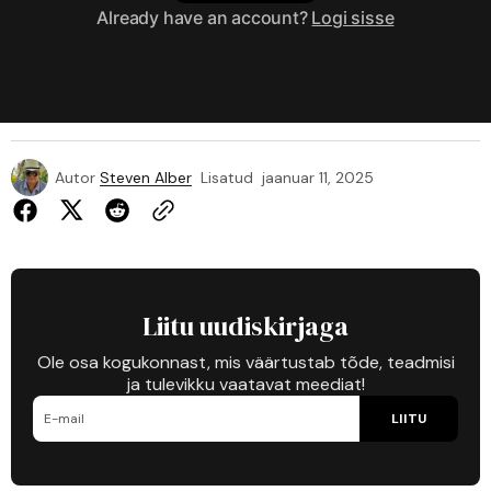
Already have an account?
Logi sisse
Autor
Steven Alber
Lisatud
jaanuar 11, 2025
Liitu uudiskirjaga
Ole osa kogukonnast, mis väärtustab tõde, teadmisi
ja tulevikku vaatavat meediat!
LIITU