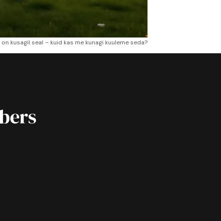
e on kusagil seal – kuid kas me kunagi kuuleme seda?
ibers