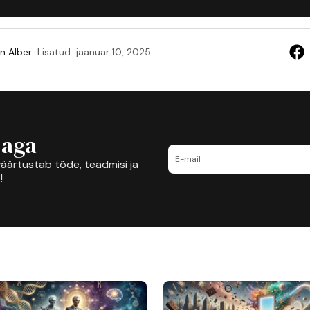
n Alber
Lisatud
jaanuar 10, 2025
jaga
äärtustab tõde, teadmisi ja
!