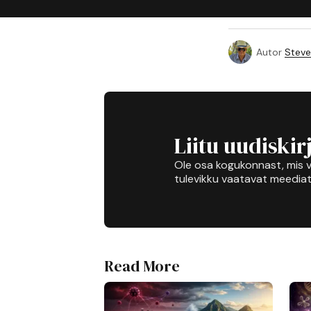
Autor
Steve
Liitu uudiskir
Ole osa kogukonnast, mis v
tulevikku vaatavat meediat
Read More