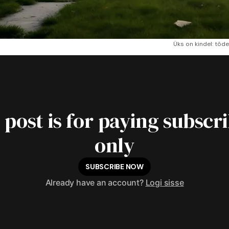
Üks on kindel: tõd
 post is for paying subscr
only
SUBSCRIBE NOW
Already have an account?
Logi sisse