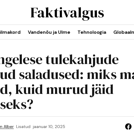
Faktivalgus
ilmakord
Vandenõu ja Ulme
Tehnoloogia
Globaal
ngelese tulekahjude
tud saladused: miks m
id, kuid murud jäid
iseks?
n Alber
Lisatud
jaanuar 10, 2025