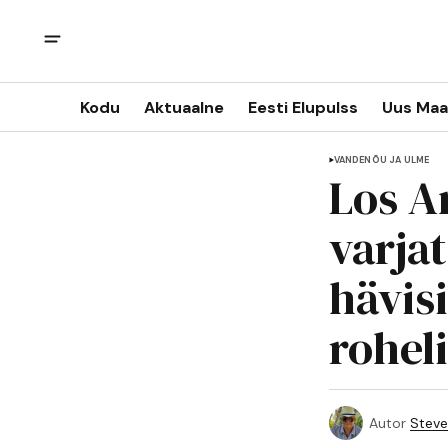
Kodu
Aktuaalne
Eesti Elupulss
Uus Maa
VANDENÕU JA ULME
Los A
varja
hävis
rohel
Autor
Steve