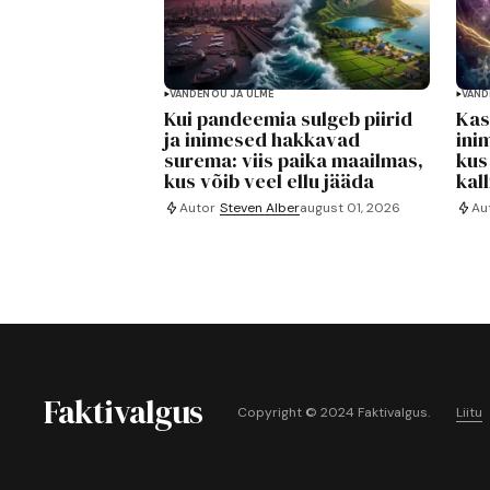
VANDENÕU JA ULME
VAND
Kui pandeemia sulgeb piirid
Kas
ja inimesed hakkavad
ini
surema: viis paika maailmas,
kus
kus võib veel ellu jääda
kal
Autor
Steven Alber
august 01, 2026
Au
Faktivalgus
Copyright © 2024 Faktivalgus.
Liitu