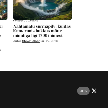
VANDENÕU JA ULME
ei
Nähtamatu surmapilv: kuidas
Kamerunis hukkus mõne
e
minutiga ligi 1700 inimest
Autor
Steven Alber
juuli 22, 2026
6
LIITU