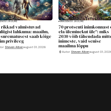
ENÕU JA ULME
VANDENÕU JA ULME
 rikkad valmistuvad
70 protsenti inimkonnast 
mliigist lahkuma: maailm,
ela üleminekut üle“: miks
 surematusest saab kõige
2030 võib tähendada mitt
lim privileeg
inimeste, vaid senise
maailma lõppu
tor
Steven Alber
august 01, 2026
Autor
Steven Alber
august 01, 202