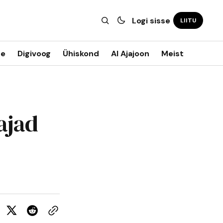
Logi sisse
LIITU
ne
Digivoog
Ühiskond
AI Ajajoon
Meist
ajad