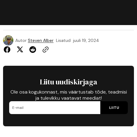
Autor
Steven Alber
Lisatud
juuli 19, 2024
Liitu uudiskirjaga
Ole osa kogukonnast, mis väärtustab tõde, teadmisi
ja tulevikku vaatavat meediat!
LIITU