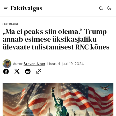
Faktivalgus
AKTUAALNE
„Ma ei peaks siin olema.“ Trump
annab esimese üksikasjaliku
ülevaate tulistamisest RNC kõnes
Autor
Steven Alber
Lisatud
juuli 19, 2024